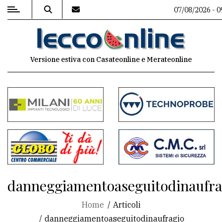
07/08/2026 - 0
MENU
Versione estiva con Casateonline e Merateonline
Editoriale
e
commenti
Contenuti
del
sito
Appuntamenti
danneggiamentoaseguitodinaufra
Meteo
Home
Articoli
danneggiamentoaseguitodinaufragio