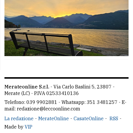
Merateonline S.r.l.
-
Via Carlo Baslini 5, 23807 -
Merate (LC)
- P.IVA 02533410136
Telefono:
039 9902881
- Whatsapp: 351 3481257 - E-
mail: redazione@leccoonline.com
La redazione
MerateOnline
CasateOnline
RSS
Made by
VIP