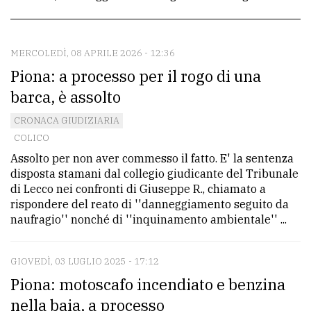
CONTATTI
La
redazione
MERCOLEDÌ, 08 APRILE 2026 - 12:36
Piona: a processo per il rogo di una
Scrivici
barca, è assolto
Per
CRONACA GIUDIZIARIA
la
COLICO
tua
Assolto per non aver commesso il fatto. E' la sentenza
pubblicità
disposta stamani dal collegio giudicante del Tribunale
di Lecco nei confronti di Giuseppe R., chiamato a
rispondere del reato di ''danneggiamento seguito da
CERCA
naufragio'' nonché di ''inquinamento ambientale'' ...
Cerca
GIOVEDÌ, 03 LUGLIO 2025 - 17:12
per
Piona: motoscafo incendiato e benzina
comune
nella baia, a processo
Ricerca