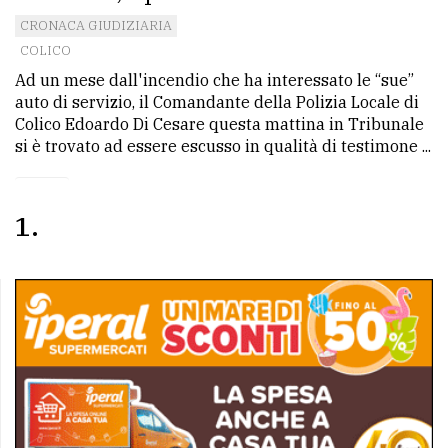
avanzata
CRONACA GIUDIZIARIA
COLICO
Ad un mese dall'incendio che ha interessato le “sue”
LE
auto di servizio, il Comandante della Polizia Locale di
ALTRE
Colico Edoardo Di Cesare questa mattina in Tribunale
TESTATE
si è trovato ad essere escusso in qualità di testimone ...
1
PRIVACY
Privacy
policy
Cookie
policy