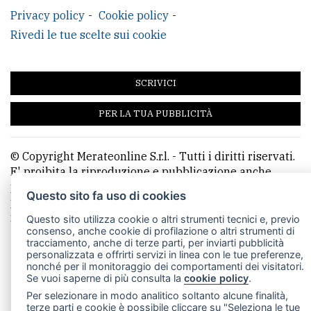
Privacy policy
Cookie policy
Rivedi le tue scelte sui cookie
SCRIVICI
PER LA TUA PUBBLICITÀ
© Copyright Merateonline S.r.l. - Tutti i diritti riservati.
E' proibita la riproduzione e pubblicazione anche
parziale di testi, articoli e immagini senza la
Questo sito fa uso di cookies
preventiva autorizzazione scritta dell'editore. RI Lecco
numero Rea LC 291.277 - Capitale sociale 10.329,14 €
Questo sito utilizza cookie o altri strumenti tecnici e, previo
consenso, anche cookie di profilazione o altri strumenti di
tracciamento, anche di terze parti, per inviarti pubblicità
personalizzata e offrirti servizi in linea con le tue preferenze,
nonché per il monitoraggio dei comportamenti dei visitatori.
Se vuoi saperne di più consulta la
cookie policy
.
Per selezionare in modo analitico soltanto alcune finalità,
terze parti e cookie è possibile cliccare su "Seleziona le tue