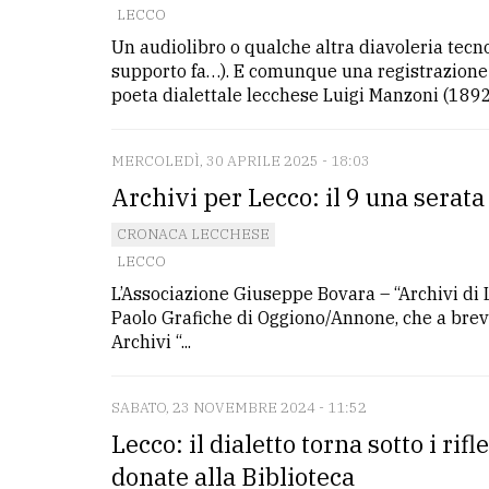
LECCO
Un audiolibro o qualche altra diavoleria tecn
LE
ALTRE
supporto fa…). E comunque una registrazione 
TESTATE
poeta dialettale lecchese Luigi Manzoni (1892-
MERCOLEDÌ, 30 APRILE 2025 - 18:03
Archivi per Lecco: il 9 una serata 
CRONACA LECCHESE
LECCO
PRIVACY
L’Associazione Giuseppe Bovara – “Archivi di L
Privacy
Paolo Grafiche di Oggiono/Annone, che a breve 
Archivi “...
policy
Cookie
SABATO, 23 NOVEMBRE 2024 - 11:52
policy
Lecco: il dialetto torna sotto i rif
donate alla Biblioteca