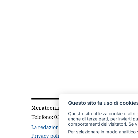
Questo sito fa uso di cookie
Merateonline S.r.l.
-
Via Carlo Baslini 5, 238
Questo sito utilizza cookie o altri
Telefono:
039 9902881
- Whatsapp: 351 3481
anche di terze parti, per inviarti p
comportamenti dei visitatori. Se v
La redazione
MerateOnline
CasateOnline
Per selezionare in modo analitico s
Privacy policy
Cookie policy
Rivedi le tue