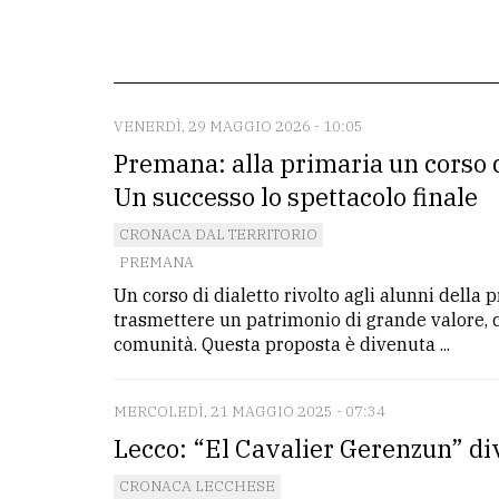
redazione
Scrivici
Per
VENERDÌ, 29 MAGGIO 2026 - 10:05
la
Premana: alla primaria un corso d
tua
Un successo lo spettacolo finale
pubblicità
CRONACA DAL TERRITORIO
PREMANA
CERCA
Un corso di dialetto rivolto agli alunni della 
trasmettere un patrimonio di grande valore, c
Cerca
comunità. Questa proposta è divenuta ...
per
comune
MERCOLEDÌ, 21 MAGGIO 2025 - 07:34
Ricerca
Lecco: “El Cavalier Gerenzun” di
avanzata
CRONACA LECCHESE