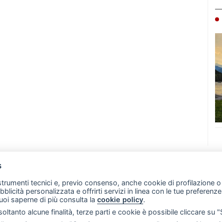
s
07 - Merate (LC)
- P.IVA 02533410136
 strumenti tecnici e, previo consenso, anche cookie di profilazione o 
257 - E-mail: redazione@leccoonline.com
ubblicità personalizzata e offrirti servizi in linea con le tue preferen
uoi saperne di più consulta la
cookie policy
.
RSS
Made by
VIP
oltanto alcune finalità, terze parti e cookie è possibile cliccare su 
 scelte sui cookie