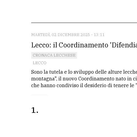
redazione
Scrivici
Per
MARTEDÌ, 02 DICEMBRE 2025 - 13:11
la
Lecco: il Coordinamento 'Difendi
tua
CRONACA LECCHESE
pubblicità
LECCO
Sono la tutela e lo sviluppo delle alture lecch
CERCA
montagna", il nuovo Coordinamento nato in cit
che hanno condiviso il desiderio di tenere le "
Cerca
per
1
comune
Ricerca
avanzata