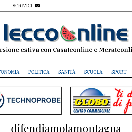
SCRIVICI
rsione estiva con Casateonline e Merateonl
CONOMIA
POLITICA
SANITÀ
SCUOLA
SPORT
difendiamolamontagna