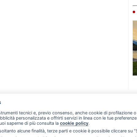
s
07 - Merate (LC)
- P.IVA 02533410136
 strumenti tecnici e, previo consenso, anche cookie di profilazione o 
257 - E-mail: redazione@leccoonline.com
ubblicità personalizzata e offrirti servizi in linea con le tue preferen
uoi saperne di più consulta la
cookie policy
.
RSS
Made by
VIP
oltanto alcune finalità, terze parti e cookie è possibile cliccare su 
 scelte sui cookie