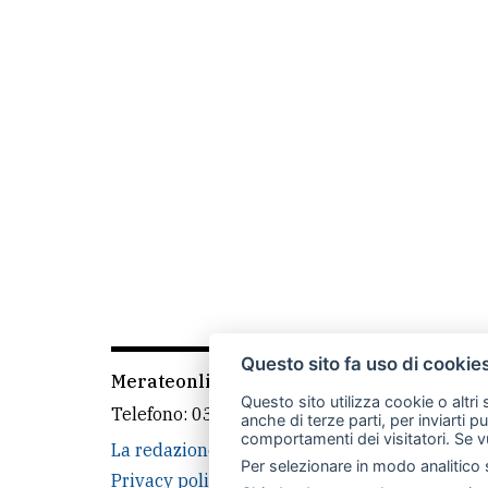
Questo sito fa uso di cookie
Merateonline S.r.l.
-
Via Carlo Baslini 5, 238
Questo sito utilizza cookie o altri
Telefono:
039 9902881
- Whatsapp: 351 3481
anche di terze parti, per inviarti p
comportamenti dei visitatori. Se v
La redazione
MerateOnline
CasateOnline
Per selezionare in modo analitico s
Privacy policy
Cookie policy
Rivedi le tue