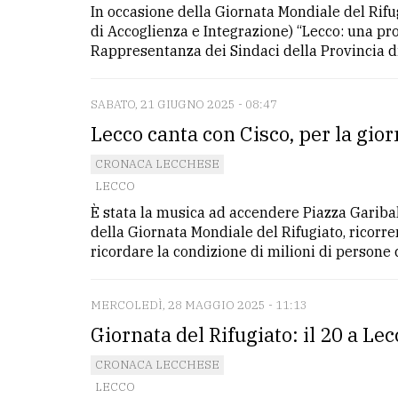
In occasione della Giornata Mondiale del Rifug
di Accoglienza e Integrazione) “Lecco: una pro
LE
Rappresentanza dei Sindaci della Provincia di 
ALTRE
TESTATE
SABATO, 21 GIUGNO 2025 - 08:47
Lecco canta con Cisco, per la gior
CRONACA LECCHESE
LECCO
È stata la musica ad accendere Piazza Garibal
PRIVACY
della Giornata Mondiale del Rifugiato, ricorre
ricordare la condizione di milioni di persone co
Privacy
policy
MERCOLEDÌ, 28 MAGGIO 2025 - 11:13
Cookie
Giornata del Rifugiato: il 20 a Le
policy
CRONACA LECCHESE
LECCO