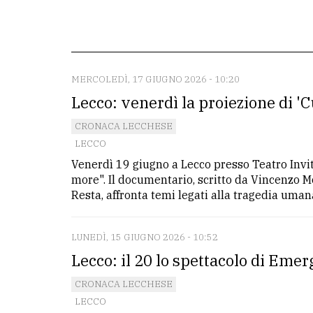
redazione
Scrivici
Per
MERCOLEDÌ, 17 GIUGNO 2026 - 10:20
la
Lecco: venerdì la proiezione di '
tua
CRONACA LECCHESE
pubblicità
LECCO
Venerdì 19 giugno a Lecco presso Teatro Invit
CERCA
more". Il documentario, scritto da Vincenzo 
Resta, affronta temi legati alla tragedia umana
Cerca
per
LUNEDÌ, 15 GIUGNO 2026 - 10:52
comune
Lecco: il 20 lo spettacolo di Emer
Ricerca
CRONACA LECCHESE
avanzata
LECCO