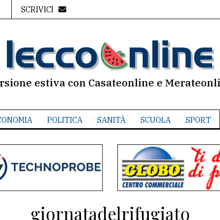
SCRIVICI
rsione estiva con Casateonline e Merateonl
CONOMIA
POLITICA
SANITÀ
SCUOLA
SPORT
giornatadelrifugiato