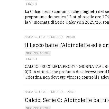
LECCO
La Calcio Lecco comunica che i biglietti del se
programma domenica 12 ottobre alle ore 17:30
la 9ª giornata di Serie C Sky Wifi 2025/26, sono
SABATO, 12 APRILE 2025 - 20:30
Il Lecco batte l'Albinoleffe ed è o
SPORT CALCIO
LECCO
CALCIO LECCOLEGA PRO37^ GIORNATAAL RI
0)Una vittoria che profuma di salvezza per il 
Triestina non dovesse vincere contro il Padova,
SABATO, 12 APRILE 2025 - 19:31
Calcio, Serie C: Albinoleffe battu
SPORT CALCIO