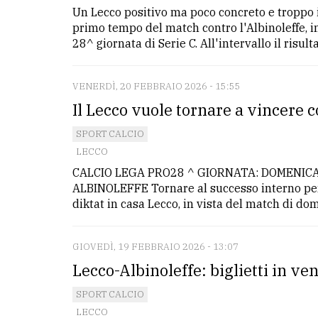
Un Lecco positivo ma poco concreto e troppo i
primo tempo del match contro l'Albinoleffe, i
28^ giornata di Serie C. All'intervallo il risulta
VENERDÌ, 20 FEBBRAIO 2026 - 15:55
Il Lecco vuole tornare a vincere 
SPORT CALCIO
LECCO
CALCIO LEGA PRO28 ^ GIORNATA: DOMENICA
ALBINOLEFFE Tornare al successo interno per r
diktat in casa Lecco, in vista del match di dom
GIOVEDÌ, 19 FEBBRAIO 2026 - 13:07
Lecco-Albinoleffe: biglietti in v
SPORT CALCIO
LECCO