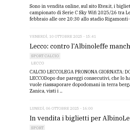
Sono in vendita online, sul sito Etes.it, i bigli
campionato di Serie C Sky Wifi 2025/26 tra 
febbraio alle ore 20:30 allo stadio Rigamonti-C
VENERDÌ, 10 OTTOBRE 2025 - 15:41
Lecco: contro l'Albinoleffe manc
SPORT CALCIO
LECCO
CALCIO LECCOLEGA PRONONA GIORNATA: DOM
LECCODopo due pareggi consecutivi, che lo hann
vuole riassaporare dopodomani in terra bergama
Zanica, visti i ...
LUNEDÌ, 06 OTTOBRE 2025 - 16:00
In vendita i biglietti per AlbinoL
SPORT