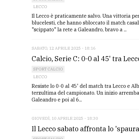
LECCO
Il Lecco è praticamente salvo. Una vittoria pe
blucelesti, che hanno sbloccato il match casali
"scippato" la rete a Galeandro, bravo a ...
SABATO, 12 APRILE 2025 - 18:16
Calcio, Serie C: 0-0 al 45' tra Lec
SPORT CALCIO
LECCO
Resiste lo 0-0 al 45' del match tra Lecco e Alb
terzultima del campionato. Un inizio arrembante
Galeandro e poi al 6...
GIOVEDÌ, 10 APRILE 2025 - 18:30
Il Lecco sabato affronta lo 'spaur