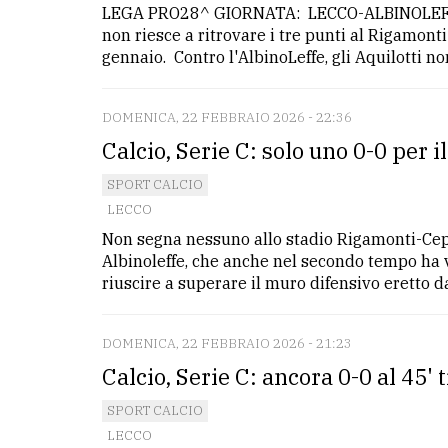
LEGA PRO28^ GIORNATA: LECCO-ALBINOLEFFE 0
non riesce a ritrovare i tre punti al Rigamont
LE
gennaio. Contro l'AlbinoLeffe, gli Aquilotti non
ALTRE
TESTATE
DOMENICA, 22 FEBBRAIO 2026 - 22:36
Calcio, Serie C: solo uno 0-0 per i
SPORT CALCIO
LECCO
Non segna nessuno allo stadio Rigamonti-Ceppi
PRIVACY
Albinoleffe, che anche nel secondo tempo ha v
riuscire a superare il muro difensivo eretto dag
Privacy
policy
DOMENICA, 22 FEBBRAIO 2026 - 21:23
Cookie
Calcio, Serie C: ancora 0-0 al 45' 
policy
SPORT CALCIO
LECCO