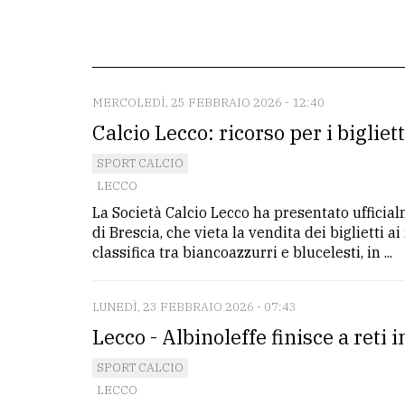
redazione
Scrivici
Per
MERCOLEDÌ, 25 FEBBRAIO 2026 - 12:40
la
Calcio Lecco: ricorso per i bigliet
tua
SPORT CALCIO
pubblicità
LECCO
La Società Calcio Lecco ha presentato ufficia
CERCA
di Brescia, che vieta la vendita dei biglietti ai
classifica tra biancoazzurri e blucelesti, in ...
Cerca
per
LUNEDÌ, 23 FEBBRAIO 2026 - 07:43
comune
Lecco - Albinoleffe finisce a reti 
Ricerca
SPORT CALCIO
avanzata
LECCO