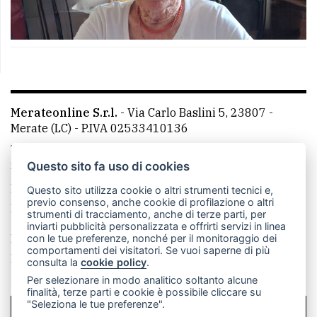
Merateonline S.r.l.
-
Via Carlo Baslini 5, 23807 -
Merate (LC)
- P.IVA 02533410136
Telefono:
039 9902881
- Whatsapp: 351 3481257 - E-
mail: redazione@leccoonline.com
Questo sito fa uso di cookies
La redazione
MerateOnline
CasateOnline
RSS
Questo sito utilizza cookie o altri strumenti tecnici e,
previo consenso, anche cookie di profilazione o altri
Made by
VIP
strumenti di tracciamento, anche di terze parti, per
inviarti pubblicità personalizzata e offrirti servizi in linea
Privacy policy
Cookie policy
con le tue preferenze, nonché per il monitoraggio dei
comportamenti dei visitatori. Se vuoi saperne di più
Rivedi le tue scelte sui cookie
consulta la
cookie policy
.
Per selezionare in modo analitico soltanto alcune
finalità, terze parti e cookie è possibile cliccare su
"Seleziona le tue preferenze".
SCRIVICI