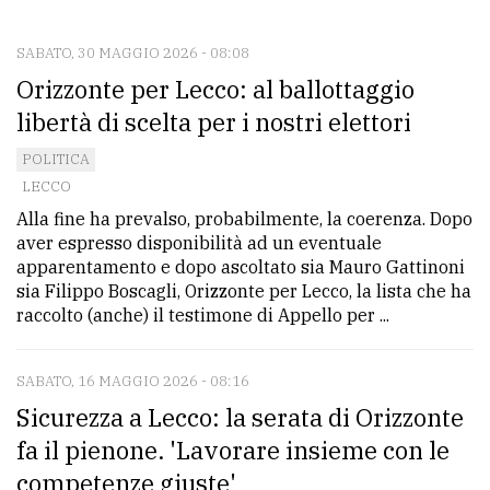
CONTATTI
La
SABATO, 30 MAGGIO 2026 - 08:08
Orizzonte per Lecco: al ballottaggio
redazione
libertà di scelta per i nostri elettori
Scrivici
POLITICA
Per
LECCO
la
Alla fine ha prevalso, probabilmente, la coerenza. Dopo
tua
aver espresso disponibilità ad un eventuale
pubblicità
apparentamento e dopo ascoltato sia Mauro Gattinoni
sia Filippo Boscagli, Orizzonte per Lecco, la lista che ha
raccolto (anche) il testimone di Appello per ...
CERCA
SABATO, 16 MAGGIO 2026 - 08:16
Cerca
Sicurezza a Lecco: la serata di Orizzonte
per
comune
fa il pienone. 'Lavorare insieme con le
competenze giuste'
Ricerca