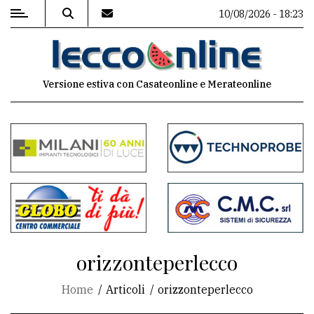
10/08/2026 - 18:23
MENU
Versione estiva con Casateonline e Merateonline
Editoriale
e
commenti
Contenuti
del
sito
Appuntamenti
orizzonteperlecco
Meteo
Home
Articoli
orizzonteperlecco