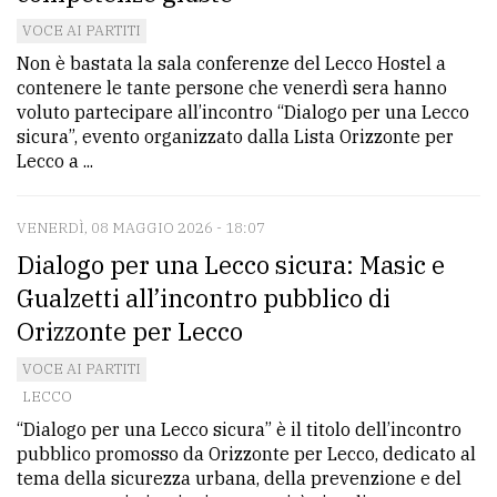
avanzata
VOCE AI PARTITI
Non è bastata la sala conferenze del Lecco Hostel a
contenere le tante persone che venerdì sera hanno
LE
voluto partecipare all’incontro “Dialogo per una Lecco
ALTRE
sicura”, evento organizzato dalla Lista Orizzonte per
TESTATE
Lecco a ...
VENERDÌ, 08 MAGGIO 2026 - 18:07
Dialogo per una Lecco sicura: Masic e
Gualzetti all’incontro pubblico di
PRIVACY
Orizzonte per Lecco
VOCE AI PARTITI
Privacy
LECCO
policy
“Dialogo per una Lecco sicura” è il titolo dell’incontro
Cookie
pubblico promosso da Orizzonte per Lecco, dedicato al
tema della sicurezza urbana, della prevenzione e del
policy