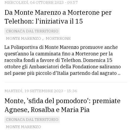
MERCOLEDÌ, 04 OTTOBRE 2023 - 09:57
Da Monte Marenzo a Morterone per
Telethon: l'iniziativa il 15
CRONACA DAL TERRITORIO
MONTE MARENZO
,
MORTERONE
La Polisportiva di Monte Marenzo promuove anche
quest’anno la camminata fino a Morterone per la
raccolta fondi a favore di Telethon. Domenica 15
ottobre gli Ambasciatori della Fondazione saliranno
nel paese più piccolo d'Italia partendo dal sagrato ...
MARTEDÌ, 19 SETTEMBRE 2023 - 15:36
Monte, 'sfida del pomodoro': premiate
Agnese, Rosalba e Maria Pia
CRONACA DAL TERRITORIO
MONTE MARENZO