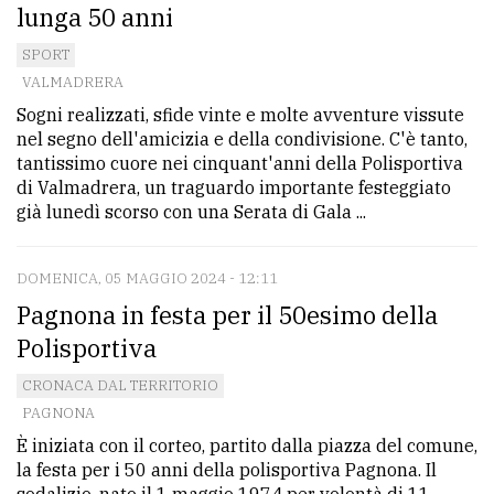
lunga 50 anni
avanzata
SPORT
VALMADRERA
LE
Sogni realizzati, sfide vinte e molte avventure vissute
ALTRE
nel segno dell'amicizia e della condivisione. C'è tanto,
TESTATE
tantissimo cuore nei cinquant'anni della Polisportiva
di Valmadrera, un traguardo importante festeggiato
già lunedì scorso con una Serata di Gala ...
DOMENICA, 05 MAGGIO 2024 - 12:11
Pagnona in festa per il 50esimo della
PRIVACY
Polisportiva
Privacy
CRONACA DAL TERRITORIO
policy
PAGNONA
È iniziata con il corteo, partito dalla piazza del comune,
Cookie
la festa per i 50 anni della polisportiva Pagnona. Il
policy
sodalizio, nato il 1 maggio 1974 per volontà di 11