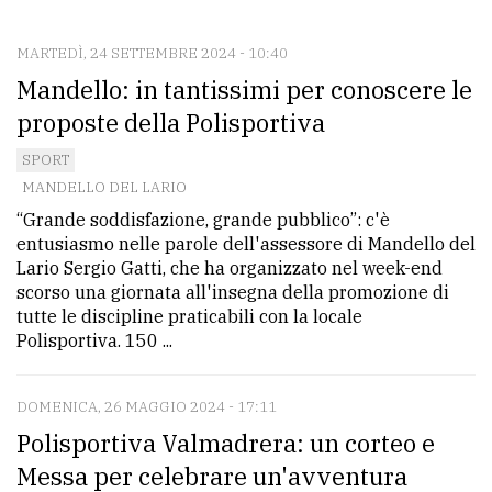
CONTATTI
La
MARTEDÌ, 24 SETTEMBRE 2024 - 10:40
Mandello: in tantissimi per conoscere le
redazione
proposte della Polisportiva
Scrivici
SPORT
Per
MANDELLO DEL LARIO
la
“Grande soddisfazione, grande pubblico”: c'è
tua
entusiasmo nelle parole dell'assessore di Mandello del
pubblicità
Lario Sergio Gatti, che ha organizzato nel week-end
scorso una giornata all'insegna della promozione di
tutte le discipline praticabili con la locale
CERCA
Polisportiva. 150 ...
Cerca
DOMENICA, 26 MAGGIO 2024 - 17:11
per
Polisportiva Valmadrera: un corteo e
comune
Messa per celebrare un'avventura
Ricerca