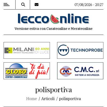
07/08/2026 - 20:27
MENU
Versione estiva con Casateonline e Merateonline
Editoriale
e
commenti
Contenuti
del
sito
Appuntamenti
polisportiva
Meteo
Home
Articoli
polisportiva