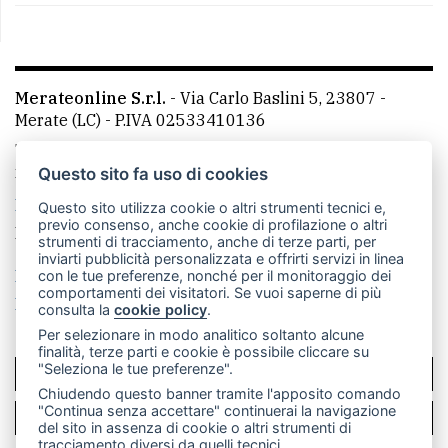
Merateonline S.r.l.
-
Via Carlo Baslini 5, 23807 -
Merate (LC)
- P.IVA 02533410136
Telefono:
039 9902881
- Whatsapp: 351 3481257 - E-
mail: redazione@leccoonline.com
Questo sito fa uso di cookies
La redazione
MerateOnline
CasateOnline
RSS
Questo sito utilizza cookie o altri strumenti tecnici e,
previo consenso, anche cookie di profilazione o altri
Made by
VIP
strumenti di tracciamento, anche di terze parti, per
inviarti pubblicità personalizzata e offrirti servizi in linea
Privacy policy
Cookie policy
con le tue preferenze, nonché per il monitoraggio dei
comportamenti dei visitatori. Se vuoi saperne di più
Rivedi le tue scelte sui cookie
consulta la
cookie policy
.
Per selezionare in modo analitico soltanto alcune
finalità, terze parti e cookie è possibile cliccare su
"Seleziona le tue preferenze".
SCRIVICI
Chiudendo questo banner tramite l'apposito comando
"Continua senza accettare" continuerai la navigazione
PER LA TUA PUBBLICITÀ
del sito in assenza di cookie o altri strumenti di
tracciamento diversi da quelli tecnici.