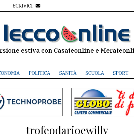
SCRIVICI
rsione estiva con Casateonline e Merateonl
CONOMIA
POLITICA
SANITÀ
SCUOLA
SPORT
trofeodarioewilly