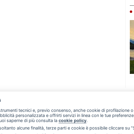
s
07 - Merate (LC)
- P.IVA 02533410136
 strumenti tecnici e, previo consenso, anche cookie di profilazione o 
257 - E-mail: redazione@leccoonline.com
ubblicità personalizzata e offrirti servizi in linea con le tue preferen
uoi saperne di più consulta la
cookie policy
.
RSS
Made by
VIP
oltanto alcune finalità, terze parti e cookie è possibile cliccare su 
 scelte sui cookie