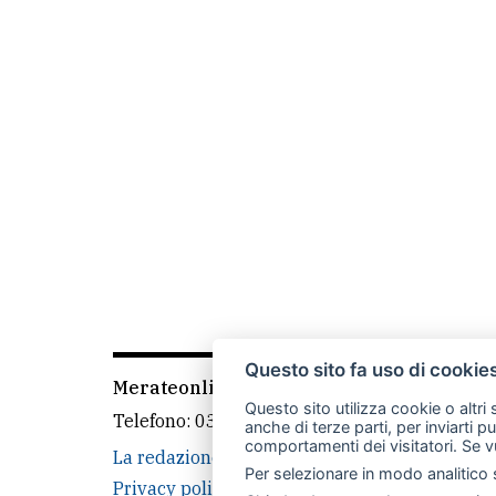
Questo sito fa uso di cookie
Merateonline S.r.l.
-
Via Carlo Baslini 5, 238
Questo sito utilizza cookie o altri
Telefono:
039 9902881
- Whatsapp: 351 3481
anche di terze parti, per inviarti p
comportamenti dei visitatori. Se v
La redazione
MerateOnline
CasateOnline
Per selezionare in modo analitico s
Privacy policy
Cookie policy
Rivedi le tue