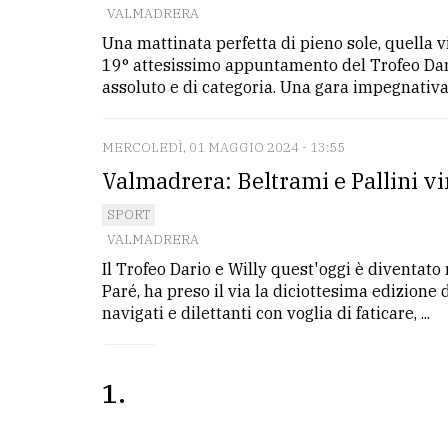
VALMADRERA
Una mattinata perfetta di pieno sole, quella v
LE
ALTRE
19° attesissimo appuntamento del Trofeo Dar
TESTATE
assoluto e di categoria. Una gara impegnativa, 
MERCOLEDÌ, 01 MAGGIO 2024 - 13:55
Valmadrera: Beltrami e Pallini vi
SPORT
VALMADRERA
PRIVACY
Il Trofeo Dario e Willy quest'oggi è diventato
Privacy
Paré, ha preso il via la diciottesima edizione
navigati e dilettanti con voglia di faticare, ...
policy
Cookie
policy
1