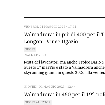
redazione
Scrivici
Per
VENERDÌ, 01 MAGGIO 2026 - 17:11
la
Valmadrera: in più di 400 per il T
tua
Longoni. Vince Ugazio
pubblicità
SPORT
VALMADRERA
CERCA
Festa dei lavoratori, ma anche Trofeo Dario &
questo 1° maggio è stato a Valmadrera anche 
Cerca
skyrunning giunta in questo 2026 alla ventesi
per
comune
GIOVEDÌ, 01 MAGGIO 2025 - 12:44
Ricerca
Valmadrera: in 460 per il 19° tro
avanzata
SPORT ATLETICA