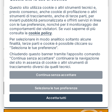
Questo sito utilizza cookie o altri strumenti tecnici e,
previo consenso, anche cookie di profilazione o altri
Ai sensi e per gli effetti degli artt. 6 e 13 del Regolamento UE
strumenti di tracciamento, anche di terze parti, per
2016/679 dichiaro di aver preso visione
dell'informativa sul
inviarti pubblicità personalizzata e offrirti servizi in linea
trattamento dei dati personali di Leccoonline
, in particolare della
con le tue preferenze, nonché per il monitoraggio dei
finalità:
comportamenti dei visitatori. Se vuoi saperne di più
- Richiesta di contatto o richiesta di informazioni
consulta la
cookie policy
.
- Pubblicazione: le informazioni contenute nel messaggio
potrebbero essere utilizzate a fini di pubblicazione
Per selezionare in modo analitico soltanto alcune
finalità, terze parti e cookie è possibile cliccare su
Dichiaro di aver preso visione dell'informativa
"Seleziona le tue preferenze".
sopracitata
Chiudendo questo banner tramite l'apposito comando
"Continua senza accettare" continuerai la navigazione
del sito in assenza di cookie o altri strumenti di
tracciamento diversi da quelli tecnici.
Continua senza accettare
INVIA MESSAGGIO
Seleziona le tue preferenze
Accetta tutti