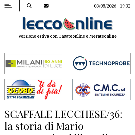
08/08/2026 - 19:32
MENU
Versione estiva con Casateonline e Merateonline
Editoriale
e
commenti
Contenuti
del
sito
Appuntamenti
SCAFFALE LECCHESE/36:
Meteo
la storia di Mario