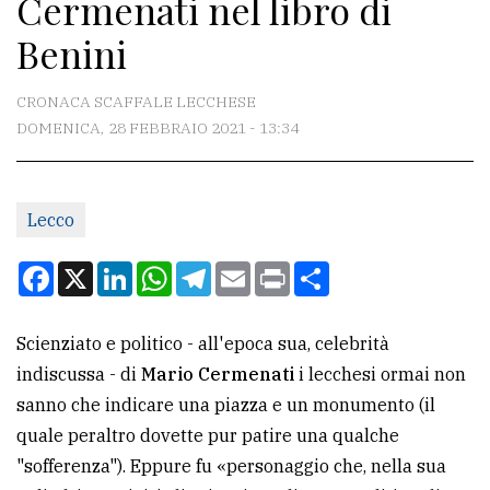
Cermenati nel libro di
CONTATTI
Benini
La
redazione
CRONACA SCAFFALE LECCHESE
Scrivici
DOMENICA, 28 FEBBRAIO 2021 - 13:34
Per
la
Lecco
tua
pubblicità
Facebook
X
LinkedIn
WhatsApp
Telegram
Email
Print
Condividi
CERCA
Scienziato e politico - all'epoca sua, celebrità
indiscussa - di
Mario Cermenati
i lecchesi ormai non
Cerca
sanno che indicare una piazza e un monumento (il
per
quale peraltro dovette pur patire una qualche
comune
"sofferenza"). Eppure fu «personaggio che, nella sua
Ricerca