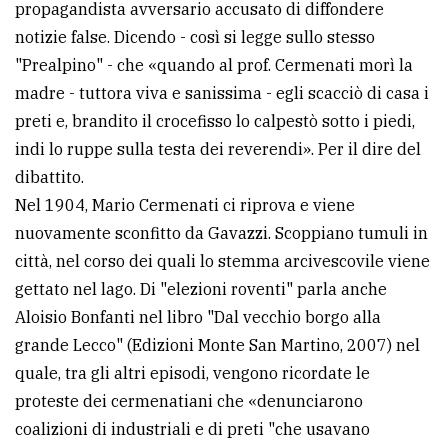
propagandista avversario accusato di diffondere
notizie false. Dicendo - così si legge sullo stesso
"Prealpino" - che «quando al prof. Cermenati morì la
madre - tuttora viva e sanissima - egli scacciò di casa i
preti e, brandito il crocefisso lo calpestò sotto i piedi,
indi lo ruppe sulla testa dei reverendi». Per il dire del
dibattito.
Nel 1904, Mario Cermenati ci riprova e viene
nuovamente sconfitto da Gavazzi. Scoppiano tumuli in
città, nel corso dei quali lo stemma arcivescovile viene
gettato nel lago. Di "elezioni roventi" parla anche
Aloisio Bonfanti nel libro "Dal vecchio borgo alla
grande Lecco" (Edizioni Monte San Martino, 2007) nel
quale, tra gli altri episodi, vengono ricordate le
proteste dei cermenatiani che «denunciarono
coalizioni di industriali e di preti "che usavano