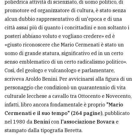
poliedrica attività di scienziato, di uomo politico, di
avanzata
promotore ed organizzatore di cultura, è stato senza
alcun dubbio rappresentativo di un'epoca e di una
città assai più di quanto i concittadini e non soltanto i
LE
ALTRE
posteri abbiano voluto e vogliano credere» ed è
TESTATE
«giusto riconoscere che Mario Cermenati è stato un
uomo di grande statura, significativo ed in un certo
senso emblematico di un certo radicalismo politico».
Così, del geologo e vulcanologo e parlamentare,
scriveva Aroldo Benini. Per avvicinarsi alla figura di un
personaggio che condizionò un quarantennio di vita
PRIVACY
culturale lecchese a cavallo tra Ottocento e Novecento,
Privacy
infatti, libro ancora fondamentale è proprio
"Mario
policy
Cermenati e il suo tempo" (264 pagine)
, pubblicato
nel 1980 da
Benini
con
l'associazione Bovara
e
Cookie
stampato dalla tipografia Beretta.
policy