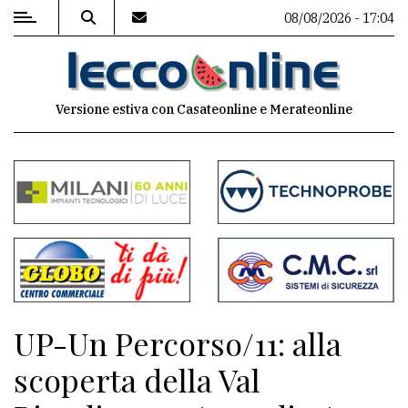
08/08/2026 - 17:04
MENU
Versione estiva con Casateonline e Merateonline
Editoriale
e
commenti
Contenuti
del
sito
Appuntamenti
UP-Un Percorso/11: alla
Meteo
scoperta della Val