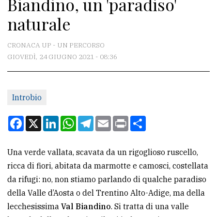
Biandino, un 'paradiso'
CONTATTI
naturale
La
redazione
CRONACA UP - UN PERCORSO
Scrivici
GIOVEDÌ, 24 GIUGNO 2021 - 08:36
Per
la
Introbio
tua
pubblicità
Facebook
X
LinkedIn
WhatsApp
Telegram
Email
Print
Condividi
CERCA
Una verde vallata, scavata da un rigoglioso ruscello,
ricca di fiori, abitata da marmotte e camosci, costellata
Cerca
da rifugi: no, non stiamo parlando di qualche paradiso
per
della Valle d’Aosta o del Trentino Alto-Adige, ma della
comune
lecchesissima
Val Biandino
. Si tratta di una valle
Ricerca