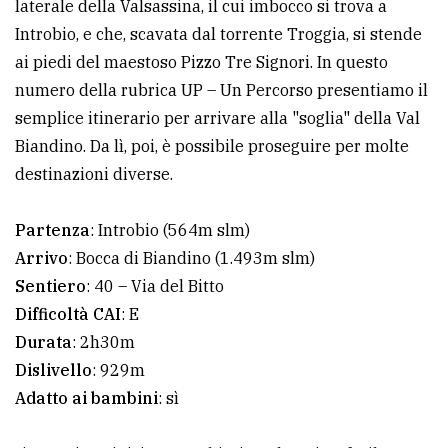
laterale della Valsassina, il cui imbocco si trova a
avanzata
Introbio, e che, scavata dal torrente Troggia, si stende
ai piedi del maestoso Pizzo Tre Signori. In questo
numero della rubrica UP – Un Percorso presentiamo il
LE
ALTRE
semplice itinerario per arrivare alla "soglia" della Val
TESTATE
Biandino. Da lì, poi, è possibile proseguire per molte
destinazioni diverse.
Partenza
: Introbio (564m slm)
Arrivo
: Bocca di Biandino (1.493m slm)
Sentiero
: 40 – Via del Bitto
PRIVACY
Difficoltà CAI
: E
Privacy
Durata
: 2h30m
policy
Dislivello
: 929m
Adatto ai bambini
: sì
Cookie
policy