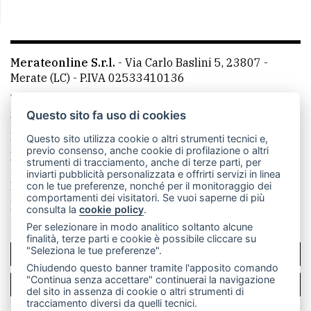
Merateonline S.r.l.
-
Via Carlo Baslini 5, 23807 -
Merate (LC)
- P.IVA 02533410136
Telefono:
039 9902881
- Whatsapp: 351 3481257 - E-
mail: redazione@leccoonline.com
Questo sito fa uso di cookies
La redazione
MerateOnline
CasateOnline
RSS
Questo sito utilizza cookie o altri strumenti tecnici e,
previo consenso, anche cookie di profilazione o altri
Made by
VIP
strumenti di tracciamento, anche di terze parti, per
inviarti pubblicità personalizzata e offrirti servizi in linea
Privacy policy
Cookie policy
con le tue preferenze, nonché per il monitoraggio dei
comportamenti dei visitatori. Se vuoi saperne di più
Rivedi le tue scelte sui cookie
consulta la
cookie policy
.
Per selezionare in modo analitico soltanto alcune
finalità, terze parti e cookie è possibile cliccare su
"Seleziona le tue preferenze".
SCRIVICI
Chiudendo questo banner tramite l'apposito comando
"Continua senza accettare" continuerai la navigazione
PER LA TUA PUBBLICITÀ
del sito in assenza di cookie o altri strumenti di
tracciamento diversi da quelli tecnici.