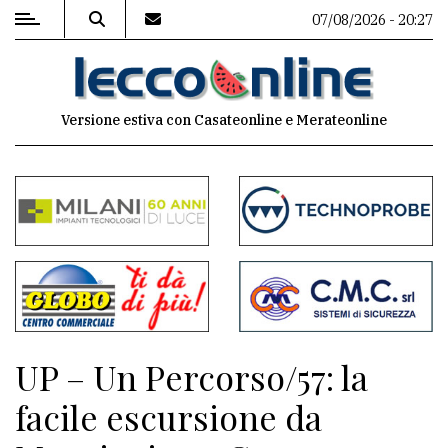
07/08/2026 - 20:27
MENU
Versione estiva con Casateonline e Merateonline
Editoriale
e
commenti
Contenuti
del
sito
Appuntamenti
UP – Un Percorso/57: la
Meteo
facile escursione da