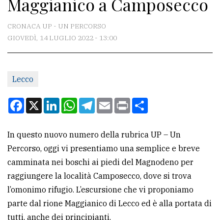
Maggianico a Camposecco
CONTATTI
La
CRONACA UP - UN PERCORSO
redazione
GIOVEDÌ, 14 LUGLIO 2022 - 13:00
Scrivici
Per
Lecco
la
Facebook
X
LinkedIn
WhatsApp
Telegram
Email
Print
Condividi
tua
pubblicità
In questo nuovo numero della rubrica UP – Un
Percorso, oggi vi presentiamo una semplice e breve
CERCA
camminata nei boschi ai piedi del Magnodeno per
Cerca
raggiungere la località Camposecco, dove si trova
per
l’omonimo rifugio. L’escursione che vi proponiamo
comune
parte dal rione Maggianico di Lecco ed è alla portata di
tutti, anche dei principianti.
Ricerca