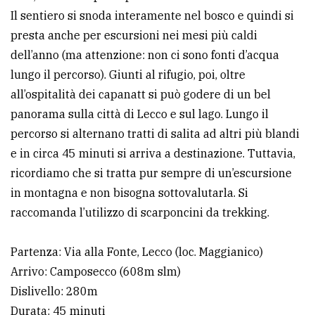
Il sentiero si snoda interamente nel bosco e quindi si
avanzata
presta anche per escursioni nei mesi più caldi
dell’anno (ma attenzione: non ci sono fonti d’acqua
LE
lungo il percorso). Giunti al rifugio, poi, oltre
ALTRE
TESTATE
all’ospitalità dei capanatt si può godere di un bel
panorama sulla città di Lecco e sul lago. Lungo il
percorso si alternano tratti di salita ad altri più blandi
e in circa 45 minuti si arriva a destinazione. Tuttavia,
ricordiamo che si tratta pur sempre di un’escursione
in montagna e non bisogna sottovalutarla. Si
PRIVACY
raccomanda l’utilizzo di scarponcini da trekking.
Privacy
Partenza: Via alla Fonte, Lecco (loc. Maggianico)
policy
Arrivo: Camposecco (608m slm)
Cookie
Dislivello: 280m
policy
Durata: 45 minuti