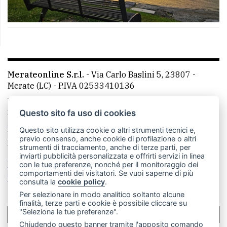
Merateonline S.r.l.
-
Via Carlo Baslini 5, 23807 -
Merate (LC)
- P.IVA 02533410136
Telefono:
039 9902881
- Whatsapp: 351 3481257 - E-
mail: redazione@leccoonline.com
Questo sito fa uso di cookies
La redazione
MerateOnline
CasateOnline
RSS
Questo sito utilizza cookie o altri strumenti tecnici e,
previo consenso, anche cookie di profilazione o altri
Made by
VIP
strumenti di tracciamento, anche di terze parti, per
inviarti pubblicità personalizzata e offrirti servizi in linea
Privacy policy
Cookie policy
con le tue preferenze, nonché per il monitoraggio dei
comportamenti dei visitatori. Se vuoi saperne di più
Rivedi le tue scelte sui cookie
consulta la
cookie policy
.
Per selezionare in modo analitico soltanto alcune
finalità, terze parti e cookie è possibile cliccare su
"Seleziona le tue preferenze".
SCRIVICI
Chiudendo questo banner tramite l'apposito comando