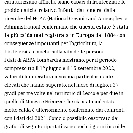
caratterizzano affinché siano capaci di fronteggiare le
avanzata
problematiche relative. Infatti, i dati emersi dalla
ricerche del NOAA (National Oceanic and Atmospheric
Administration) confermano che
questa estate è stata
LE
ALTRE
la più calda mai registrata in Europa dal 1884
con
TESTATE
conseguenze importanti per l’agricoltura, la
biodiversità e anche sulla vita delle persone.
I dati di ARPA Lombardia mostrano, per il periodo
compreso tra il 1° giugno e il 15 settembre 2022,
valori di temperatura massima particolarmente
elevati che hanno superato, nel mese di luglio, i 37
PRIVACY
gradi per tre volte nel territorio di Lecco e per due in
Privacy
quello di Monza e Brianza. Che sia stata un'estate
policy
molto calda è ulteriormente confermato dai confronti
con i dati del 2021. Come è possibile osservare dai
Cookie
grafici di seguito riportati, sono pochi i giorni in cui le
policy