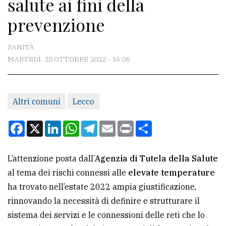
salute ai fini della
CONTATTI
prevenzione
La
redazione
SANITÀ
Scrivici
MARTEDÌ, 25 OTTOBRE 2022 - 16:06
Per
la
Altri comuni
Lecco
tua
pubblicità
Facebook
X
LinkedIn
WhatsApp
Telegram
Email
Print
Condividi
CERCA
L’attenzione posta dall’
Agenzia di Tutela della Salute
al tema dei rischi connessi alle
elevate temperature
Cerca
ha trovato nell’estate 2022 ampia giustificazione,
per
rinnovando la necessità di definire e strutturare il
comune
sistema dei servizi e le connessioni delle reti che lo
Ricerca