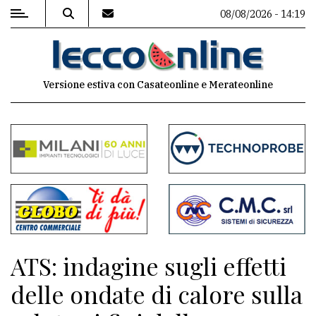
08/08/2026 - 14:19
MENU
Versione estiva con Casateonline e Merateonline
Editoriale
e
commenti
Contenuti
del
sito
Appuntamenti
ATS: indagine sugli effetti
Meteo
delle ondate di calore sulla