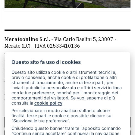
Merateonline S.r.l.
-
Via Carlo Baslini 5, 23807 -
Merate (LC)
- P.IVA 02533410136
Telefono:
039 9902881
- Whatsapp: 351 3481257 - E-
mail: redazione@leccoonline.com
Questo sito fa uso di cookies
La redazione
MerateOnline
CasateOnline
RSS
Questo sito utilizza cookie o altri strumenti tecnici e,
previo consenso, anche cookie di profilazione o altri
Made by
VIP
strumenti di tracciamento, anche di terze parti, per
inviarti pubblicità personalizzata e offrirti servizi in linea
Privacy policy
Cookie policy
con le tue preferenze, nonché per il monitoraggio dei
comportamenti dei visitatori. Se vuoi saperne di più
Rivedi le tue scelte sui cookie
consulta la
cookie policy
.
Per selezionare in modo analitico soltanto alcune
finalità, terze parti e cookie è possibile cliccare su
"Seleziona le tue preferenze".
SCRIVICI
Chiudendo questo banner tramite l'apposito comando
"Continua senza accettare" continuerai la navigazione