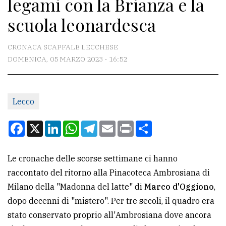
legami con la Brianza e la
CONTATTI
scuola leonardesca
La
redazione
CRONACA SCAFFALE LECCHESE
Scrivici
DOMENICA, 05 MARZO 2023 - 16:52
Per
la
Lecco
tua
pubblicità
Facebook
X
LinkedIn
WhatsApp
Telegram
Email
Print
Condividi
CERCA
Le cronache delle scorse settimane ci hanno
raccontato del ritorno alla Pinacoteca Ambrosiana di
Cerca
Milano della "Madonna del latte" di
Marco d'Oggiono
,
per
dopo decenni di "mistero". Per tre secoli, il quadro era
comune
stato conservato proprio all'Ambrosiana dove ancora
Ricerca