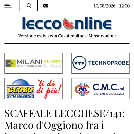
10/08/2026 - 12:00
MENU
Versione estiva con Casateonline e Merateonline
Editoriale
e
commenti
Contenuti
del
sito
Appuntamenti
SCAFFALE LECCHESE/141:
Meteo
Marco d'Oggiono fra i