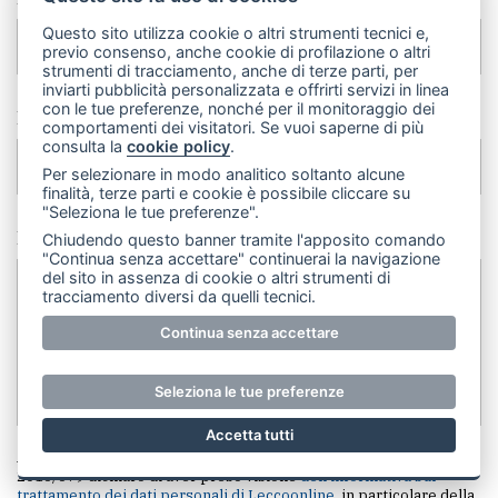
Questo sito utilizza cookie o altri strumenti tecnici e,
previo consenso, anche cookie di profilazione o altri
strumenti di tracciamento, anche di terze parti, per
inviarti pubblicità personalizzata e offrirti servizi in linea
con le tue preferenze, nonché per il monitoraggio dei
Email
comportamenti dei visitatori. Se vuoi saperne di più
consulta la
cookie policy
.
Per selezionare in modo analitico soltanto alcune
finalità, terze parti e cookie è possibile cliccare su
"Seleziona le tue preferenze".
Messaggio *
Chiudendo questo banner tramite l'apposito comando
"Continua senza accettare" continuerai la navigazione
del sito in assenza di cookie o altri strumenti di
tracciamento diversi da quelli tecnici.
Continua senza accettare
Seleziona le tue preferenze
Accetta tutti
Ai sensi e per gli effetti degli artt. 6 e 13 del Regolamento UE
2016/679 dichiaro di aver preso visione
dell'informativa sul
trattamento dei dati personali di Leccoonline
, in particolare della