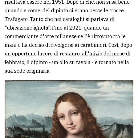
risultava essere nel 1951. Dopo di che, non si sa bene
avanzata
quando e come, del dipinto si erano perse le tracce.
Trafugato. Tanto che nei cataloghi si parlava di
"ubicazione ignota". Fino al 2021, quando un
LE
ALTRE
commerciante d'arte milanese se l'è ritrovato tra le
TESTATE
mani e ha deciso di rivolgersi ai carabinieri. Così, dopo
un opportuno lavoro di restauro, all'inizio del mese di
febbraio, il dipinto - un olio su tavola - è tornato nella
sua sede originaria.
PRIVACY
Privacy
policy
Cookie
policy