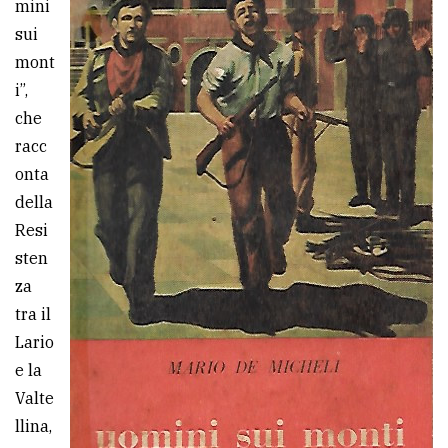
mini
sui
mont
i”,
che
racc
onta
della
Resi
sten
za
tra il
Lario
e la
Valte
llina,