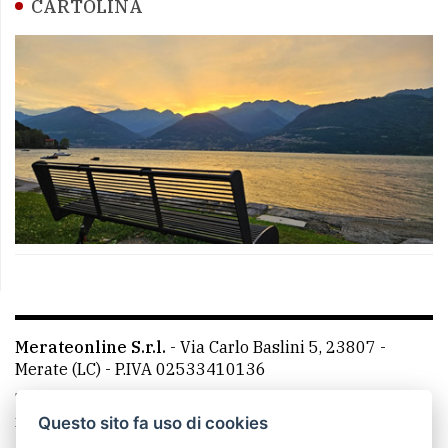
CARTOLINA
Merateonline S.r.l.
-
Via Carlo Baslini 5, 23807 -
Merate (LC)
- P.IVA 02533410136
Telefono:
039 9902881
- Whatsapp: 351 3481257 - E-
mail: redazione@leccoonline.com
Questo sito fa uso di cookies