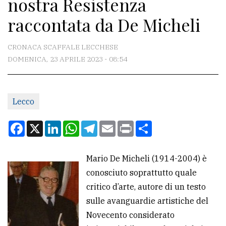
nostra Resistenza
CONTATTI
raccontata da De Micheli
La
redazione
CRONACA SCAFFALE LECCHESE
Scrivici
DOMENICA, 23 APRILE 2023 - 08:54
Per
la
Lecco
tua
pubblicità
Facebook
X
LinkedIn
WhatsApp
Telegram
Email
Print
Condividi
CERCA
Mario De Micheli (1914-2004) è
conosciuto soprattutto quale
Cerca
critico d’arte, autore di un testo
per
sulle avanguardie artistiche del
comune
Novecento considerato
Ricerca