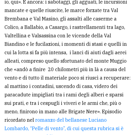
io, qui». E ancora: i sabotaggi, gli agguati, le incursioni
mancate e quelle riuscite, le marce forzate tra Val
Brembana e Val Masino, gli assalti alle caserme a
Colico, a Ballabio, a Casargo, i rastrellamenti tra lago,
Valtellina e Valsassina con le vicende della Val
Biandino e le fucilazioni, i momenti di stasi e quelli in
cui la lotta si fa più intensa, i lanci di aiuti dagli aerei
alleati, compreso quello sfortunato del monte Muggio
che «andò a finire 20 chilometri più in là a causa del
vento e di tutto il materiale poco si riuscì a recuperare:
al mattino i contadini, uscendo di casa, videro dei
paracadute impigliati tra i rami degli alberi e sparsi
sui prati, e tra i cespugli i viveri e le armi che, più o
meno, finirono in mano alle Brigate Nere». Episodio
ricordato nel
romanzo del bellanese Luciano
Lombardo, “Pelle di vento”, di cui questa rubrica si è