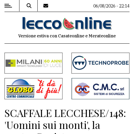
06/08/2026 - 22:14
MENU
Versione estiva con Casateonline e Merateonline
Editoriale
e
commenti
Contenuti
del
sito
Appuntamenti
SCAFFALE LECCHESE/148:
Meteo
'Uomini sui monti', la