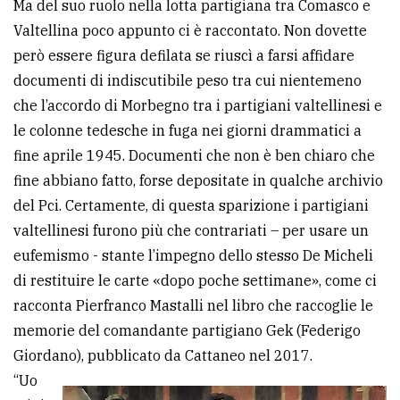
Ma del suo ruolo nella lotta partigiana tra Comasco e
Valtellina poco appunto ci è raccontato. Non dovette
però essere figura defilata se riuscì a farsi affidare
documenti di indiscutibile peso tra cui nientemeno
che l’accordo di Morbegno tra i partigiani valtellinesi e
le colonne tedesche in fuga nei giorni drammatici a
fine aprile 1945. Documenti che non è ben chiaro che
fine abbiano fatto, forse depositate in qualche archivio
del Pci. Certamente, di questa sparizione i partigiani
valtellinesi furono più che contrariati – per usare un
eufemismo - stante l’impegno dello stesso De Micheli
di restituire le carte «dopo poche settimane», come ci
racconta Pierfranco Mastalli nel libro che raccoglie le
memorie del comandante partigiano Gek (Federigo
Giordano), pubblicato da Cattaneo nel 2017.
“Uo