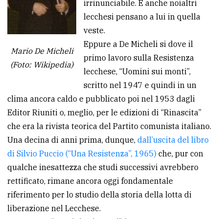
irrinunciabile. E anche noialtri
avanzata
lecchesi pensano a lui in quella
veste.
Eppure a De Micheli si dove il
LE
Mario De Micheli
ALTRE
primo lavoro sulla Resistenza
(Foto: Wikipedia)
TESTATE
lecchese, “Uomini sui monti”,
scritto nel 1947 e quindi in un
clima ancora caldo e pubblicato poi nel 1953 dagli
Editor Riuniti o, meglio, per le edizioni di “Rinascita”
che era la rivista teorica del Partito comunista italiano.
Una decina di anni prima, dunque,
dall’uscita del libro
PRIVACY
di Silvio Puccio (“Una Resistenza”, 1965)
che, pur con
Privacy
qualche inesattezza che studi successivi avrebbero
policy
rettificato, rimane ancora oggi fondamentale
riferimento per lo studio della storia della lotta di
Cookie
liberazione nel Lecchese.
policy