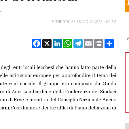
s
VENERDÌ, 26 MAGGIO 2023 - 09:52
Facebook
X
LinkedIn
WhatsApp
Telegram
Email
Print
Condiv
degli enti locali lecchesi che hanno fatto parte della
elle istituzioni europee per approfondire il tema dei
lute e al sociale. Il gruppo era composto da
Guido
are di Anci Lombardia e della Conferenza dei Sindaci
dino di Erve e membro del Consiglio Nazionale Anci e
bani
, Coordinatore dei tre uffici di Piano della zona di