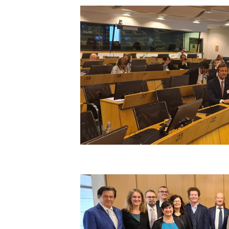
LE
ALTRE
TESTATE
PRIVACY
Privacy
policy
Cookie
policy