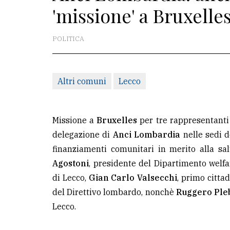
'missione' a Bruxelle
redazione
Scrivici
POLITICA
Per
la
Altri comuni
Lecco
tua
pubblicità
Missione a
Bruxelles
per tre rappresentanti 
CERCA
delegazione di
Anci Lombardia
nelle sedi d
finanziamenti comunitari in merito alla sa
Cerca
Agostoni
, presidente del Dipartimento welf
per
di Lecco,
Gian Carlo Valsecchi
, primo citta
comune
del Direttivo lombardo, nonchè
Ruggero Ple
Ricerca
Lecco.
avanzata