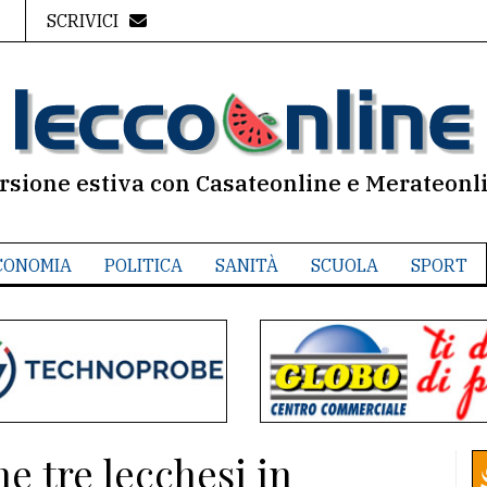
SCRIVICI
rsione estiva con Casateonline e Merateonl
CONOMIA
POLITICA
SANITÀ
SCUOLA
SPORT
e tre lecchesi in