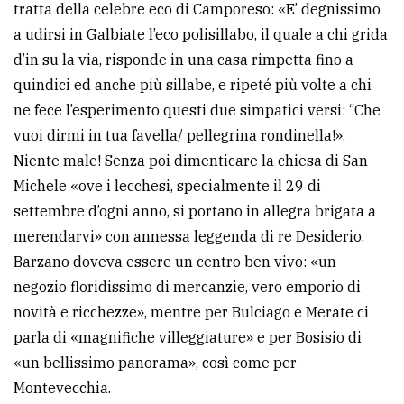
tratta della celebre eco di Camporeso: «E’ degnissimo
a udirsi in Galbiate l’eco polisillabo, il quale a chi grida
d’in su la via, risponde in una casa rimpetta fino a
quindici ed anche più sillabe, e ripeté più volte a chi
ne fece l’esperimento questi due simpatici versi: “Che
vuoi dirmi in tua favella/ pellegrina rondinella!».
Niente male! Senza poi dimenticare la chiesa di San
Michele «ove i lecchesi, specialmente il 29 di
settembre d’ogni anno, si portano in allegra brigata a
merendarvi» con annessa leggenda di re Desiderio.
Barzano doveva essere un centro ben vivo: «un
negozio floridissimo di mercanzie, vero emporio di
novità e ricchezze», mentre per Bulciago e Merate ci
parla di «magnifiche villeggiature» e per Bosisio di
«un bellissimo panorama», così come per
Montevecchia.