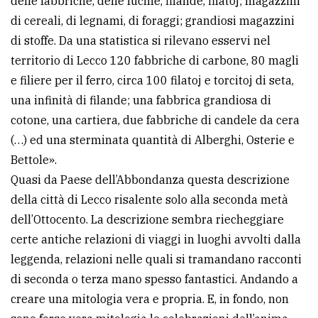
delle fabbriche, delle fucine, filande, filatoj; magazzini
avanzata
di cereali, di legnami, di foraggi; grandiosi magazzini
di stoffe. Da una statistica si rilevano esservi nel
territorio di Lecco 120 fabbriche di carbone, 80 magli
LE
e filiere per il ferro, circa 100 filatoj e torcitoj di seta,
ALTRE
TESTATE
una infinità di filande; una fabbrica grandiosa di
cotone, una cartiera, due fabbriche di candele da cera
(…) ed una sterminata quantità di Alberghi, Osterie e
Bettole».
Quasi da Paese dell’Abbondanza questa descrizione
della città di Lecco risalente solo alla seconda metà
PRIVACY
dell’Ottocento. La descrizione sembra riecheggiare
certe antiche relazioni di viaggi in luoghi avvolti dalla
Privacy
leggenda, relazioni nelle quali si tramandano racconti
policy
di seconda o terza mano spesso fantastici. Andando a
Cookie
creare una mitologia vera e propria. E, in fondo, non
policy