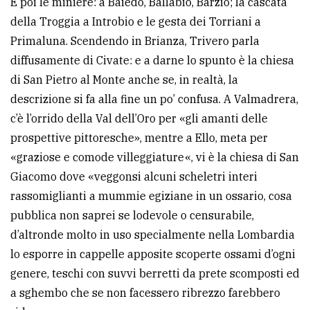
E poi le miniere: a Baiedo, Ballabio, Barzio; la cascata
della Troggia a Introbio e le gesta dei Torriani a
Primaluna. Scendendo in Brianza, Trivero parla
diffusamente di Civate: e a darne lo spunto è la chiesa
di San Pietro al Monte anche se, in realtà, la
descrizione si fa alla fine un po’ confusa. A Valmadrera,
c’è l’orrido della Val dell’Oro per «gli amanti delle
prospettive pittoresche», mentre a Ello, meta per
«graziose e comode villeggiature«, vi è la chiesa di San
Giacomo dove «veggonsi alcuni scheletri interi
rassomiglianti a mummie egiziane in un ossario, cosa
pubblica non saprei se lodevole o censurabile,
d’altronde molto in uso specialmente nella Lombardia
lo esporre in cappelle apposite scoperte ossami d’ogni
genere, teschi con suvvi berretti da prete scomposti ed
a sghembo che se non facessero ribrezzo farebbero