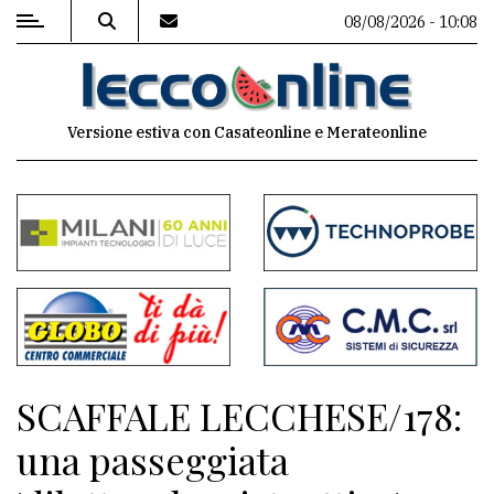
08/08/2026 - 10:08
MENU
Versione estiva con Casateonline e Merateonline
Editoriale
e
commenti
Contenuti
del
sito
Appuntamenti
SCAFFALE LECCHESE/178:
Meteo
una passeggiata