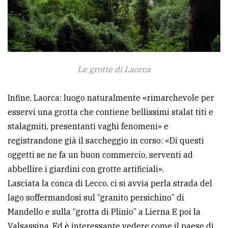
Le grotte di Laorca
Infine, Laorca: luogo naturalmente «rimarchevole per
esservi una grotta che contiene bellissimi stalat titi e
stalagmiti, presentanti vaghi fenomeni» e
registrandone già il saccheggio in corso: «Di questi
oggetti se ne fa un buon commercio, serventi ad
abbellire i giardini con grotte artificiali».
Lasciata la conca di Lecco, ci si avvia perla strada del
lago soffermandosi sul “granito persichino” di
Mandello e sulla “grotta di Plinio” a Lierna E poi la
Valsassina. Ed è interessante vedere come il paese di