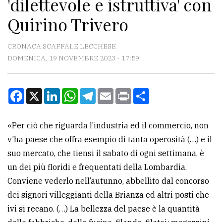
'dilettevole e istruttiva' con
CONTATTI
Quirino Trivero
La
redazione
CRONACA SCAFFALE LECCHESE
Scrivici
DOMENICA, 19 NOVEMBRE 2023 - 17:59
Per
la
Facebook
X
LinkedIn
WhatsApp
Telegram
Email
Print
Condividi
tua
pubblicità
«Per ciò che riguarda l’industria ed il commercio, non
v’ha paese che offra esempio di tanta operosità (…) e il
CERCA
suo mercato, che tiensi il sabato di ogni settimana, è
un dei più floridi e frequentati della Lombardia.
Cerca
Conviene vederlo nell’autunno, abbellito dal concorso
per
dei signori villeggianti della Brianza ed altri posti che
comune
ivi si recano. (…) La bellezza del paese è la quantità
Ricerca