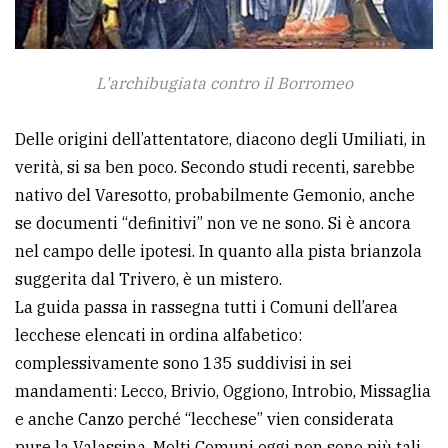
L'archibugiata contro il Borromeo
Delle origini dell’attentatore, diacono degli Umiliati, in
verità, si sa ben poco. Secondo studi recenti, sarebbe
nativo del Varesotto, probabilmente Gemonio, anche
se documenti “definitivi” non ve ne sono. Si è ancora
nel campo delle ipotesi. In quanto alla pista brianzola
suggerita dal Trivero, è un mistero.
La guida passa in rassegna tutti i Comuni dell’area
lecchese elencati in ordina alfabetico:
complessivamente sono 135 suddivisi in sei
mandamenti: Lecco, Brivio, Oggiono, Introbio, Missaglia
e anche Canzo perché “lecchese” vien considerata
pure la Valassina. Molti Comuni oggi non sono più tali,