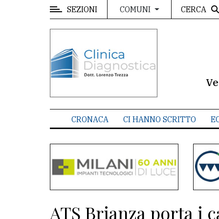
SEZIONI
CERCA
COMUNI
MENU
Editoriale
e
commenti
Ve
Contenuti
del
CRONACA
CI HANNO SCRITTO
E
sito
Appuntamenti
Meteo
CONTATTI
ATS Brianza porta i c
La