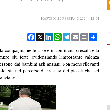
MARTEDÌ, 20 FEBBRAIO 2024 - 12:04
Facebook
X
LinkedIn
WhatsApp
Telegram
Email
Print
Condiv
 da compagnia nelle case è in continuna crescita e la
empre più forte, evidenziando l’importante valenza
 persone, dai bambini agli anziani. Non meno rilevanti
ale, sia nel percorso di crescita dei piccoli che nel
 anziane.