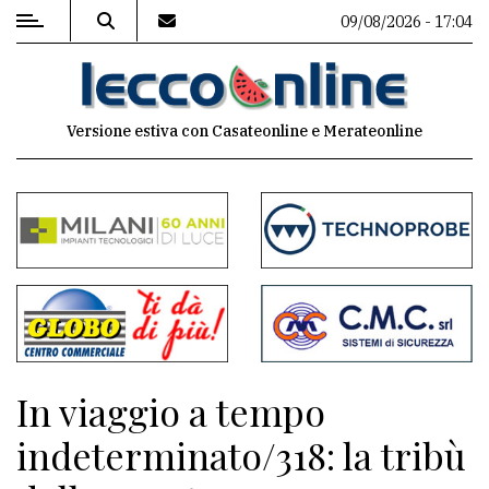
09/08/2026 - 17:04
MENU
Versione estiva con Casateonline e Merateonline
Editoriale
e
commenti
Contenuti
del
sito
Appuntamenti
In viaggio a tempo
Meteo
indeterminato/318: la tribù