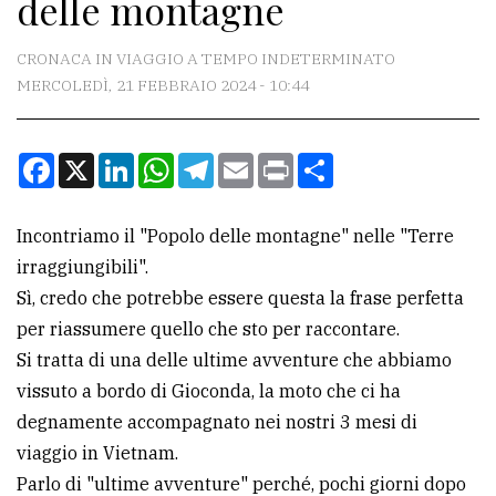
delle montagne
CONTATTI
La
CRONACA IN VIAGGIO A TEMPO INDETERMINATO
redazione
MERCOLEDÌ, 21 FEBBRAIO 2024 - 10:44
Scrivici
Facebook
X
LinkedIn
WhatsApp
Telegram
Email
Print
Condividi
Per
la
tua
Incontriamo il "Popolo delle montagne" nelle "Terre
pubblicità
irraggiungibili".
Sì, credo che potrebbe essere questa la frase perfetta
per riassumere quello che sto per raccontare.
CERCA
Si tratta di una delle ultime avventure che abbiamo
Cerca
vissuto a bordo di Gioconda, la moto che ci ha
per
degnamente accompagnato nei nostri 3 mesi di
comune
viaggio in Vietnam.
Parlo di "ultime avventure" perché, pochi giorni dopo
Ricerca