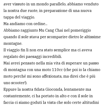
aver vissuto in un mondo parallelo, abbiamo venduto
avanzata
la nostra due ruote, in preparazione di una nuova
tappa del viaggio.
LE
Ma andiamo con ordine...
ALTRE
Abbiamo raggiunto Mu Cang Chai nel pomeriggio
TESTATE
quando il sole stava per scomparire dietro le altissime
montagne.
Il viaggio fin lì non era stato semplice ma ci aveva
regalato dei paesaggi incredibili.
Mai avrei pensato nella mia vita di superare un passo
PRIVACY
di montagna con una moto 110cc (che poi io la chiamo
moto perché mi sono affezionata, ma direi che è più
Privacy
uno scooter!).
policy
Eppure la nostra fidata Gioconda, lentamente ma
Cookie
costantemente, ci ha portato in alto e con il sole in
policy
faccia ci siamo goduti la vista che solo certe altitudini