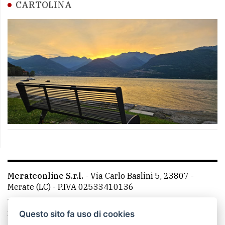
CARTOLINA
Merateonline S.r.l.
-
Via Carlo Baslini 5, 23807 -
Merate (LC)
- P.IVA 02533410136
Telefono:
039 9902881
- Whatsapp: 351 3481257 - E-
mail: redazione@leccoonline.com
Questo sito fa uso di cookies