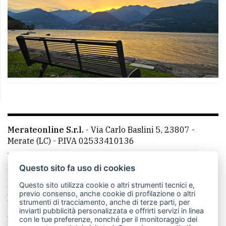
Merateonline S.r.l.
-
Via Carlo Baslini 5, 23807 -
Merate (LC)
- P.IVA 02533410136
Telefono:
039 9902881
- Whatsapp: 351 3481257 - E-
mail: redazione@leccoonline.com
Questo sito fa uso di cookies
La redazione
MerateOnline
CasateOnline
RSS
Questo sito utilizza cookie o altri strumenti tecnici e,
previo consenso, anche cookie di profilazione o altri
Made by
VIP
strumenti di tracciamento, anche di terze parti, per
inviarti pubblicità personalizzata e offrirti servizi in linea
Privacy policy
Cookie policy
con le tue preferenze, nonché per il monitoraggio dei