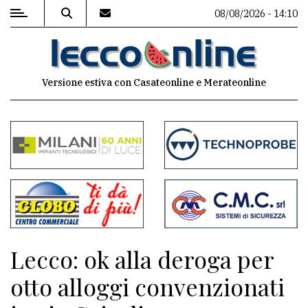
08/08/2026 - 14:10
MENU
Versione estiva con Casateonline e Merateonline
Editoriale
e
commenti
Contenuti
del
sito
Appuntamenti
Lecco: ok alla deroga per
Meteo
otto alloggi convenzionati