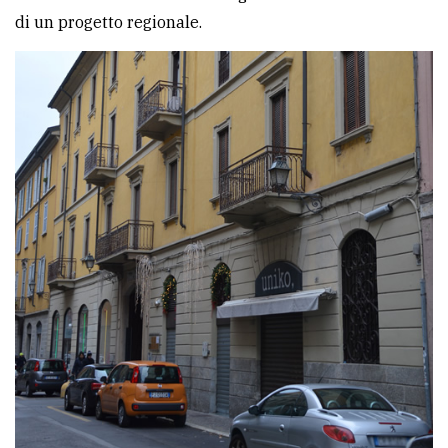
di un progetto regionale.
avanzata
LE
ALTRE
TESTATE
PRIVACY
Privacy
policy
Cookie
policy