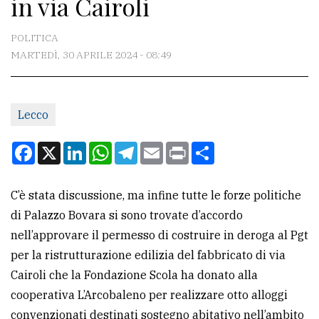
in via Cairoli
CONTATTI
La
POLITICA
redazione
MARTEDÌ, 30 APRILE 2024 - 08:49
Scrivici
Per
Lecco
la
Facebook
X
LinkedIn
WhatsApp
Telegram
Email
Print
Condividi
tua
pubblicità
C’è stata discussione, ma infine tutte le forze politiche
di Palazzo Bovara si sono trovate d’accordo
CERCA
nell’approvare il permesso di costruire in deroga al Pgt
Cerca
per la ristrutturazione edilizia del fabbricato di via
per
Cairoli che la Fondazione Scola ha donato alla
comune
cooperativa L’Arcobaleno per realizzare otto alloggi
convenzionati destinati sostegno abitativo nell’ambito
Ricerca