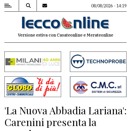
08/08/2026 - 14:19
MENU
Versione estiva con Casateonline e Merateonline
Editoriale
e
commenti
Contenuti
del
sito
Appuntamenti
'La Nuova Abbadia Lariana':
Meteo
Carenini presenta la