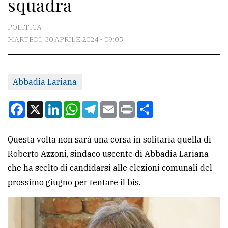
squadra
CONTATTI
La
POLITICA
redazione
MARTEDÌ, 30 APRILE 2024 - 09:05
Scrivici
Per
Abbadia Lariana
la
Facebook
X
LinkedIn
WhatsApp
Telegram
Email
Print
Condividi
tua
pubblicità
Questa volta non sarà una corsa in solitaria quella di
Roberto Azzoni, sindaco uscente di Abbadia Lariana
CERCA
che ha scelto di candidarsi alle elezioni comunali del
Cerca
prossimo giugno per tentare il bis.
per
comune
Ricerca