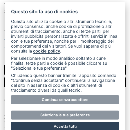
Telefono:
039 9902881
- Whatsapp: 351 3481257 - E-
mail: redazione@leccoonline.com
Questo sito fa uso di cookies
La redazione
MerateOnline
CasateOnline
RSS
Questo sito utilizza cookie o altri strumenti tecnici e,
previo consenso, anche cookie di profilazione o altri
Made by
VIP
strumenti di tracciamento, anche di terze parti, per
inviarti pubblicità personalizzata e offrirti servizi in linea
Privacy policy
Cookie policy
con le tue preferenze, nonché per il monitoraggio dei
comportamenti dei visitatori. Se vuoi saperne di più
Rivedi le tue scelte sui cookie
consulta la
cookie policy
.
Per selezionare in modo analitico soltanto alcune
finalità, terze parti e cookie è possibile cliccare su
"Seleziona le tue preferenze".
SCRIVICI
Chiudendo questo banner tramite l'apposito comando
"Continua senza accettare" continuerai la navigazione
PER LA TUA PUBBLICITÀ
del sito in assenza di cookie o altri strumenti di
tracciamento diversi da quelli tecnici.
Continua senza accettare
© Copyright Merateonline S.r.l. - Tutti i diritti riservati.
E' proibita la riproduzione e pubblicazione anche
parziale di testi, articoli e immagini senza la
Seleziona le tue preferenze
preventiva autorizzazione scritta dell'editore. RI Lecco
numero Rea LC 291.277 - Capitale sociale 10.329,14 €
Accetta tutti