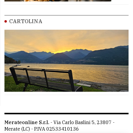
CARTOLINA
Merateonline S.r.l.
-
Via Carlo Baslini 5, 23807 -
Merate (LC)
- P.IVA 02533410136