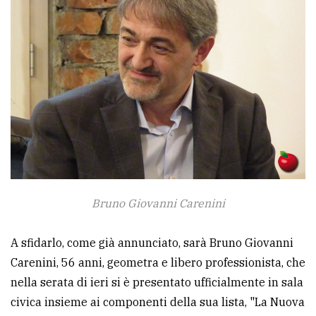
avanzata
LE
ALTRE
TESTATE
Bruno Giovanni Carenini
PRIVACY
Privacy
A sfidarlo, come già annunciato, sarà Bruno Giovanni
policy
Carenini, 56 anni, geometra e libero professionista, che
nella serata di ieri si è presentato ufficialmente in sala
Cookie
civica insieme ai componenti della sua lista, "La Nuova
policy