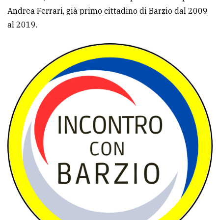
Andrea Ferrari, già primo cittadino di Barzio dal 2009
avanzata
al 2019.
LE
ALTRE
TESTATE
PRIVACY
Privacy
policy
Cookie
policy