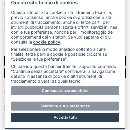
mail: redazione@leccoonline.com
Questo sito fa uso di cookies
La redazione
MerateOnline
CasateOnline
RSS
Questo sito utilizza cookie o altri strumenti tecnici e,
previo consenso, anche cookie di profilazione o altri
Made by
VIP
strumenti di tracciamento, anche di terze parti, per
inviarti pubblicità personalizzata e offrirti servizi in linea
Privacy policy
Cookie policy
con le tue preferenze, nonché per il monitoraggio dei
comportamenti dei visitatori. Se vuoi saperne di più
Rivedi le tue scelte sui cookie
consulta la
cookie policy
.
Per selezionare in modo analitico soltanto alcune
finalità, terze parti e cookie è possibile cliccare su
"Seleziona le tue preferenze".
SCRIVICI
Chiudendo questo banner tramite l'apposito comando
"Continua senza accettare" continuerai la navigazione
PER LA TUA PUBBLICITÀ
del sito in assenza di cookie o altri strumenti di
tracciamento diversi da quelli tecnici.
© Copyright Merateonline S.r.l. - Tutti i diritti riservati.
Continua senza accettare
E' proibita la riproduzione e pubblicazione anche
parziale di testi, articoli e immagini senza la
Seleziona le tue preferenze
preventiva autorizzazione scritta dell'editore. RI Lecco
numero Rea LC 291.277 - Capitale sociale 10.329,14 €
Accetta tutti