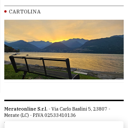
CARTOLINA
Merateonline S.r.l.
-
Via Carlo Baslini 5, 23807 -
Merate (LC)
- P.IVA 02533410136
Telefono:
039 9902881
- Whatsapp: 351 3481257 - E-