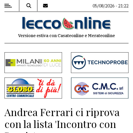
05/08/2026 - 21:22
MENU
Versione estiva con Casateonline e Merateonline
Editoriale
e
commenti
Contenuti
del
sito
Appuntamenti
Andrea Ferrari ci riprova
Meteo
con la lista 'Incontro con