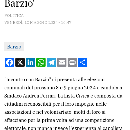
Barzio'
CONTATTI
La
POLITICA
redazione
VENERDÌ, 10 MAGGIO 2024 - 16:47
Scrivici
Per
Barzio
la
Facebook
X
LinkedIn
WhatsApp
Telegram
Email
Print
Condividi
tua
pubblicità
"Incontro con Barzio" si presenta alle elezioni
comunali del prossimo 8 e 9 giugno 2024 e candida a
CERCA
Sindaco Andrea Ferrari. La Lista Civica è composta da
Cerca
cittadini riconoscibili per il loro impegno nelle
per
associazioni e nel volontariato: molti di loro si
comune
affacciano per la prima volta ad una competizione
elettorale, non manca invece l'esperienza al capolista
Ricerca