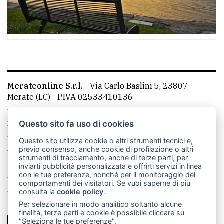
Merateonline S.r.l.
-
Via Carlo Baslini 5, 23807 -
Merate (LC)
- P.IVA 02533410136
Telefono:
039 9902881
- Whatsapp: 351 3481257 - E-
mail: redazione@leccoonline.com
Questo sito fa uso di cookies
La redazione
MerateOnline
CasateOnline
RSS
Questo sito utilizza cookie o altri strumenti tecnici e,
previo consenso, anche cookie di profilazione o altri
Made by
VIP
strumenti di tracciamento, anche di terze parti, per
inviarti pubblicità personalizzata e offrirti servizi in linea
Privacy policy
Cookie policy
con le tue preferenze, nonché per il monitoraggio dei
comportamenti dei visitatori. Se vuoi saperne di più
Rivedi le tue scelte sui cookie
consulta la
cookie policy
.
Per selezionare in modo analitico soltanto alcune
finalità, terze parti e cookie è possibile cliccare su
"Seleziona le tue preferenze".
SCRIVICI