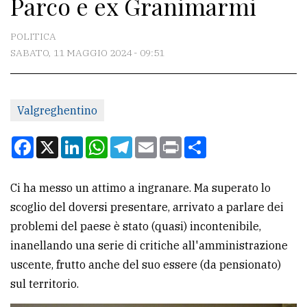
Parco e ex Granimarmi
CONTATTI
La
POLITICA
redazione
SABATO, 11 MAGGIO 2024 - 09:51
Scrivici
Per
Valgreghentino
la
Facebook
X
LinkedIn
WhatsApp
Telegram
Email
Print
Condividi
tua
pubblicità
Ci ha messo un attimo a ingranare. Ma superato lo
scoglio del doversi presentare, arrivato a parlare dei
CERCA
problemi del paese è stato (quasi) incontenibile,
Cerca
inanellando una serie di critiche all'amministrazione
per
uscente, frutto anche del suo essere (da pensionato)
comune
sul territorio.
Ricerca