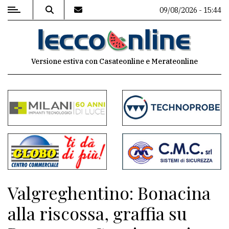
09/08/2026 - 15:44
MENU
Versione estiva con Casateonline e Merateonline
Editoriale
e
commenti
Contenuti
del
sito
Appuntamenti
Valgreghentino: Bonacina
Meteo
alla riscossa, graffia su