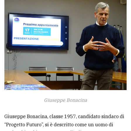
avanzata
LE
ALTRE
TESTATE
PRIVACY
Privacy
Giuseppe Bonacina
policy
Giuseppe Bonacina, classe 1957, candidato sindaco di
Cookie
“Progetto Futuro”, si è descritto come un uomo di
policy