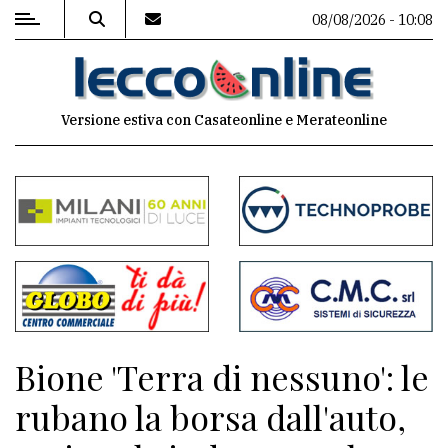
08/08/2026 - 10:08
MENU
Versione estiva con Casateonline e Merateonline
Editoriale
e
commenti
Contenuti
del
sito
Appuntamenti
Bione 'Terra di nessuno': le
Meteo
rubano la borsa dall'auto,