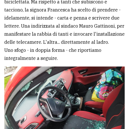
biciclettata. Ma rispetto a tanti che subiscono e
avanzata
tacciono, la signora Francesca ha scelto di prendere -
idelamente, si intende - carta e penna e scrivere due
lettere. Una indirizzata al sindaco Mauro Gattinoni, per
LE
ALTRE
manifestare la rabbia di tanti e invocare l'installazione
TESTATE
delle telecamere. L'altra... direttamente al ladro.
Uno sfogo - in doppia forma - che riportiamo
integralmente a seguire.
PRIVACY
Privacy
policy
Cookie
policy