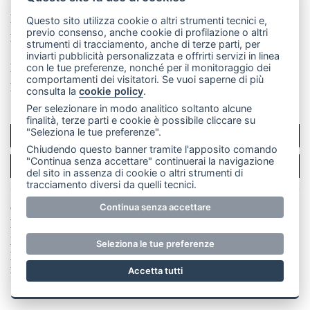
La redazione
MerateOnline
CasateOnline
RSS
Questo sito utilizza cookie o altri strumenti tecnici e,
previo consenso, anche cookie di profilazione o altri
Made by
VIP
strumenti di tracciamento, anche di terze parti, per
inviarti pubblicità personalizzata e offrirti servizi in linea
Privacy policy
Cookie policy
con le tue preferenze, nonché per il monitoraggio dei
comportamenti dei visitatori. Se vuoi saperne di più
Rivedi le tue scelte sui cookie
consulta la
cookie policy
.
Per selezionare in modo analitico soltanto alcune
finalità, terze parti e cookie è possibile cliccare su
"Seleziona le tue preferenze".
SCRIVICI
Chiudendo questo banner tramite l'apposito comando
"Continua senza accettare" continuerai la navigazione
PER LA TUA PUBBLICITÀ
del sito in assenza di cookie o altri strumenti di
tracciamento diversi da quelli tecnici.
Continua senza accettare
© Copyright Merateonline S.r.l. - Tutti i diritti riservati.
E' proibita la riproduzione e pubblicazione anche
parziale di testi, articoli e immagini senza la
Seleziona le tue preferenze
preventiva autorizzazione scritta dell'editore. RI Lecco
numero Rea LC 291.277 - Capitale sociale 10.329,14 €
Accetta tutti