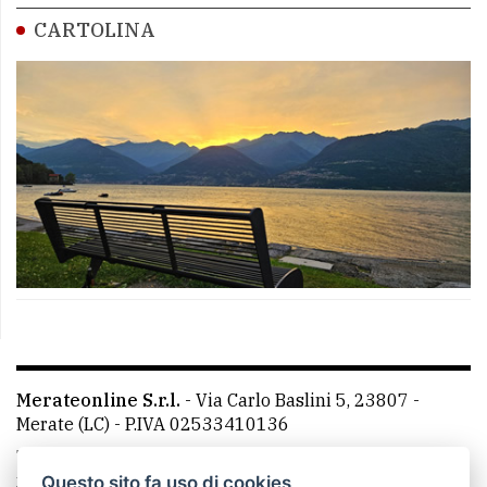
CARTOLINA
Merateonline S.r.l.
-
Via Carlo Baslini 5, 23807 -
Merate (LC)
- P.IVA 02533410136
Telefono:
039 9902881
- Whatsapp: 351 3481257 - E-
mail: redazione@leccoonline.com
Questo sito fa uso di cookies