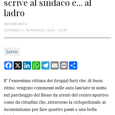
scrive al sindaco e... al
CONTATTI
ladro
La
redazione
INTERVENTO
Scrivici
DOMENICA, 26 MAGGIO 2024 - 16:20
Per
la
Lecco
tua
pubblicità
Facebook
X
LinkedIn
WhatsApp
Telegram
Email
Print
Condividi
CERCA
E' l'ennesima vittima dei (troppi) furti che, di buon
ritmo, vengono commessi sulle auto lasciate in sosta
Cerca
sul parcheggio del Bione da utenti del centro sportivo
per
come da cittadini che, attraverso la ciclopedonale, si
comune
incamminano per fare quattro passi o una bella
Ricerca