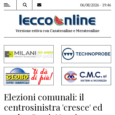
06/08/2026 - 19:46
MENU
Versione estiva con Casateonline e Merateonline
Editoriale
e
commenti
Contenuti
del
sito
Appuntamenti
Elezioni comunali: il
Meteo
centrosinistra 'cresce' ed