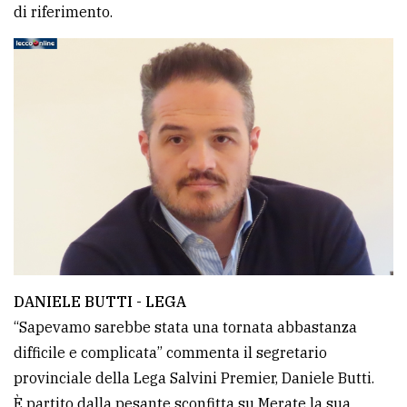
di riferimento.
avanzata
LE
ALTRE
TESTATE
PRIVACY
DANIELE BUTTI - LEGA
Privacy
“Sapevamo sarebbe stata una tornata abbastanza
policy
difficile e complicata” commenta il segretario
Cookie
provinciale della Lega Salvini Premier, Daniele Butti.
policy
È partito dalla pesante sconfitta su Merate la sua