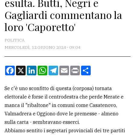
esulta. Butti, Negri e
CONTATTI
Gagliardi commentano la
La
loro 'Caporetto'
redazione
Scrivici
POLITICA
Per
MERCOLEDÌ, 12 GIUGNO 2024 - 09:04
la
tua
Facebook
X
LinkedIn
WhatsApp
Telegram
Email
Print
Condividi
pubblicità
Se c'è uno sconfitto di questa (corposa) tornata
CERCA
elettorale è forse il centrodestra che perde Merate e
manca il "ribaltone" in comuni come Casatenovo,
Cerca
Valmadrera e Oggiono dove le premesse - almeno
per
sulla carta - sembravano esserci.
comune
Abbiamo sentito i segretari provinciali dei tre partiti
Ricerca