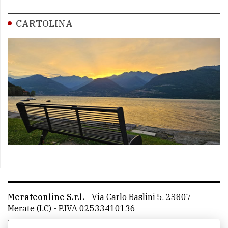
CARTOLINA
Merateonline S.r.l.
-
Via Carlo Baslini 5, 23807 -
Merate (LC)
- P.IVA 02533410136
Telefono:
039 9902881
- Whatsapp: 351 3481257 - E-