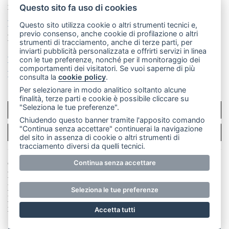
mail: redazione@leccoonline.com
Questo sito fa uso di cookies
La redazione
MerateOnline
CasateOnline
RSS
Questo sito utilizza cookie o altri strumenti tecnici e,
previo consenso, anche cookie di profilazione o altri
Made by
VIP
strumenti di tracciamento, anche di terze parti, per
inviarti pubblicità personalizzata e offrirti servizi in linea
Privacy policy
Cookie policy
con le tue preferenze, nonché per il monitoraggio dei
comportamenti dei visitatori. Se vuoi saperne di più
Rivedi le tue scelte sui cookie
consulta la
cookie policy
.
Per selezionare in modo analitico soltanto alcune
finalità, terze parti e cookie è possibile cliccare su
"Seleziona le tue preferenze".
SCRIVICI
Chiudendo questo banner tramite l'apposito comando
"Continua senza accettare" continuerai la navigazione
PER LA TUA PUBBLICITÀ
del sito in assenza di cookie o altri strumenti di
tracciamento diversi da quelli tecnici.
© Copyright Merateonline S.r.l. - Tutti i diritti riservati.
Continua senza accettare
E' proibita la riproduzione e pubblicazione anche
parziale di testi, articoli e immagini senza la
Seleziona le tue preferenze
preventiva autorizzazione scritta dell'editore. RI Lecco
numero Rea LC 291.277 - Capitale sociale 10.329,14 €
Accetta tutti