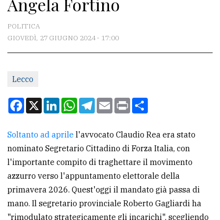
Angela Fortino
CONTATTI
La
POLITICA
redazione
GIOVEDÌ, 27 GIUGNO 2024 - 17:00
Scrivici
Per
Lecco
la
Facebook
X
LinkedIn
WhatsApp
Telegram
Email
Print
Condividi
tua
pubblicità
Soltanto ad aprile
l'avvocato Claudio Rea era stato
nominato Segretario Cittadino di Forza Italia, con
CERCA
l'importante compito di traghettare il movimento
Cerca
azzurro verso l'appuntamento elettorale della
per
primavera 2026. Quest'oggi il mandato già passa di
comune
mano. Il segretario provinciale Roberto Gagliardi ha
"rimodulato strategicamente gli incarichi", scegliendo
Ricerca