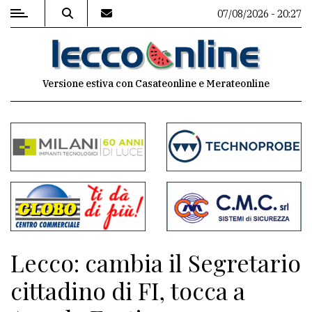
07/08/2026 - 20:27
MENU
Versione estiva con Casateonline e Merateonline
Editoriale
e
commenti
Contenuti
del
sito
Appuntamenti
Lecco: cambia il Segretario
Meteo
cittadino di FI, tocca a