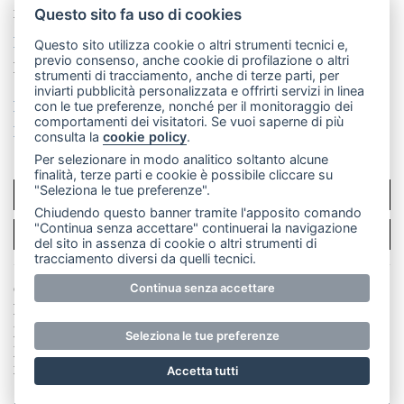
mail: redazione@leccoonline.com
Questo sito fa uso di cookies
La redazione
MerateOnline
CasateOnline
RSS
Questo sito utilizza cookie o altri strumenti tecnici e,
previo consenso, anche cookie di profilazione o altri
Made by
VIP
strumenti di tracciamento, anche di terze parti, per
inviarti pubblicità personalizzata e offrirti servizi in linea
Privacy policy
Cookie policy
con le tue preferenze, nonché per il monitoraggio dei
comportamenti dei visitatori. Se vuoi saperne di più
Rivedi le tue scelte sui cookie
consulta la
cookie policy
.
Per selezionare in modo analitico soltanto alcune
finalità, terze parti e cookie è possibile cliccare su
"Seleziona le tue preferenze".
SCRIVICI
Chiudendo questo banner tramite l'apposito comando
"Continua senza accettare" continuerai la navigazione
PER LA TUA PUBBLICITÀ
del sito in assenza di cookie o altri strumenti di
tracciamento diversi da quelli tecnici.
© Copyright Merateonline S.r.l. - Tutti i diritti riservati.
Continua senza accettare
E' proibita la riproduzione e pubblicazione anche
parziale di testi, articoli e immagini senza la
Seleziona le tue preferenze
preventiva autorizzazione scritta dell'editore. RI Lecco
numero Rea LC 291.277 - Capitale sociale 10.329,14 €
Accetta tutti