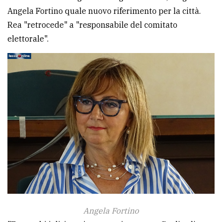
Angela Fortino quale nuovo riferimento per la città.
avanzata
Rea "retrocede" a "responsabile del comitato
elettorale".
LE
ALTRE
TESTATE
PRIVACY
Privacy
policy
Cookie
Angela Fortino
policy