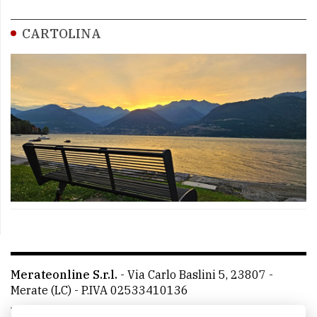
CARTOLINA
Merateonline S.r.l.
-
Via Carlo Baslini 5, 23807 -
Merate (LC)
- P.IVA 02533410136
Telefono:
039 9902881
- Whatsapp: 351 3481257 - E-