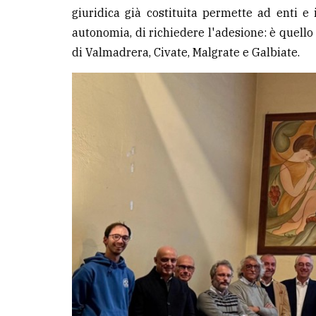
giuridica già costituita permette ad enti 
LE
autonomia, di richiedere l'adesione: è quello
ALTRE
di Valmadrera, Civate, Malgrate e Galbiate.
TESTATE
PRIVACY
Privacy
policy
Cookie
policy