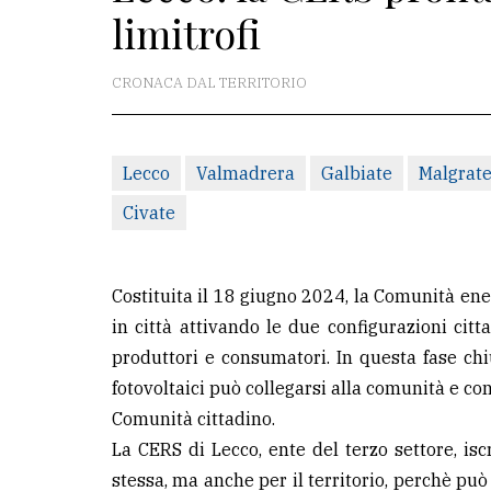
limitrofi
redazione
Scrivici
CRONACA DAL TERRITORIO
Per
la
Lecco
Valmadrera
Galbiate
Malgrat
tua
pubblicità
Civate
CERCA
Costituita il 18 giugno 2024, la Comunità ene
in città attivando le due configurazioni cit
Cerca
produttori e consumatori. In questa fase chi
per
fotovoltaici può collegarsi alla comunità e con
comune
Comunità cittadino.
Ricerca
La CERS di Lecco, ente del terzo settore, isc
avanzata
stessa, ma anche per il territorio, perchè può 