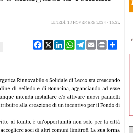
LUNEDÌ, 18 NOVEMBRE 2024 - 16:22
Facebook
X
LinkedIn
WhatsApp
Telegram
Email
Print
Condiv
e
rgetica Rinnovabile e Solidale di Lecco sta crescendo
tadine di Belledo e di Bonacina, agganciando ad esse
unque intenda installare e/o attivare nuovi pannelli
tribuire alla creazione di un incentivo per il Fondo di
ritto al Runts, è un'opportunità non solo per la città
accogliere soci di altri comuni limitrofi. La sua forma