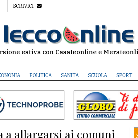
SCRIVICI
rsione estiva con Casateonline e Merateonl
CONOMIA
POLITICA
SANITÀ
SCUOLA
SPORT
 a allargarsi ai comuni