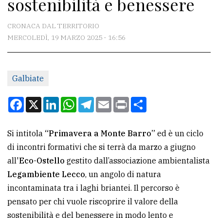
sostenibilità e benessere
CONTATTI
La
CRONACA DAL TERRITORIO
redazione
MERCOLEDÌ, 19 MARZO 2025 - 16:56
Scrivici
Per
Galbiate
la
Facebook
X
LinkedIn
WhatsApp
Telegram
Email
Print
Condividi
tua
pubblicità
Si intitola
“Primavera a Monte Barro”
ed è un ciclo
di incontri formativi che si terrà da marzo a giugno
CERCA
all'
Eco-Ostello
gestito dall’associazione ambientalista
Cerca
Legambiente Lecco
, un angolo di natura
per
incontaminata tra i laghi briantei. Il percorso è
comune
pensato per chi vuole riscoprire il valore della
sostenibilità e del benessere in modo lento e
Ricerca