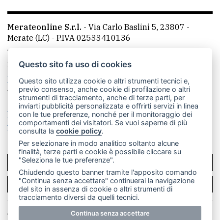
Merateonline S.r.l.
-
Via Carlo Baslini 5, 23807 -
Merate (LC)
- P.IVA 02533410136
Telefono:
039 9902881
- Whatsapp: 351 3481257 - E-
mail: redazione@leccoonline.com
Questo sito fa uso di cookies
La redazione
MerateOnline
CasateOnline
RSS
Questo sito utilizza cookie o altri strumenti tecnici e,
previo consenso, anche cookie di profilazione o altri
Made by
VIP
strumenti di tracciamento, anche di terze parti, per
inviarti pubblicità personalizzata e offrirti servizi in linea
Privacy policy
Cookie policy
con le tue preferenze, nonché per il monitoraggio dei
comportamenti dei visitatori. Se vuoi saperne di più
Rivedi le tue scelte sui cookie
consulta la
cookie policy
.
Per selezionare in modo analitico soltanto alcune
finalità, terze parti e cookie è possibile cliccare su
"Seleziona le tue preferenze".
SCRIVICI
Chiudendo questo banner tramite l'apposito comando
"Continua senza accettare" continuerai la navigazione
PER LA TUA PUBBLICITÀ
del sito in assenza di cookie o altri strumenti di
tracciamento diversi da quelli tecnici.
© Copyright Merateonline S.r.l. - Tutti i diritti riservati.
Continua senza accettare