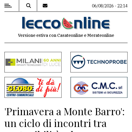
06/08/2026 - 22:14
MENU
Versione estiva con Casateonline e Merateonline
Editoriale
e
commenti
Contenuti
del
sito
Appuntamenti
'Primavera a Monte Barro':
Meteo
un ciclo di incontri tra