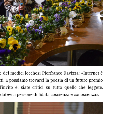
e dei medici lecchesi Pierfranco Ravizza: «Internet è
i. E possiamo trovarci la poesia di un futuro premio
invito è: siate critici su tutto quello che leggete,
fidatevi a persone di fidata coscienza e conoscenza».