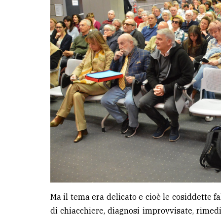
LE
ALTRE
TESTATE
PRIVACY
Privacy
policy
Cookie
policy
Ma il tema era delicato e cioè le cosiddette f
di chiacchiere, diagnosi improvvisate, rimedi