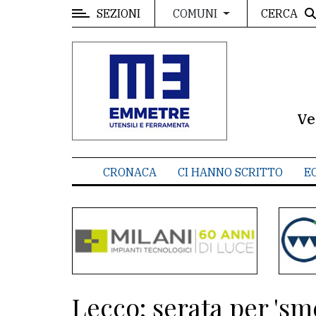
SEZIONI
CERCA
COMUNI
MENU
Editoriale
e
commenti
Ve
Contenuti
del
CRONACA
CI HANNO SCRITTO
E
sito
Appuntamenti
Meteo
CONTATTI
Lecco: serata per 'sm
La