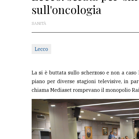
sull'oncologia
redazione
Scrivici
SANITÀ
Per
la
Lecco
tua
pubblicità
La si è buttata sullo scherzoso e non a caso 
CERCA
piano per diverse stagioni televisive, in part
chiama Mediaset rompevano il monopolio Rai
Cerca
per
comune
Ricerca
avanzata