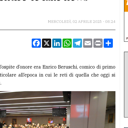
MERCOLEDÌ, 02 APRILE 2025 - 08:24
Facebook
X
LinkedIn
WhatsApp
Telegram
Email
Print
Condiv
l’ospite d’onore era Enrico Beruschi, comico di primo
icolare all’epoca in cui le reti di quella che oggi si
.