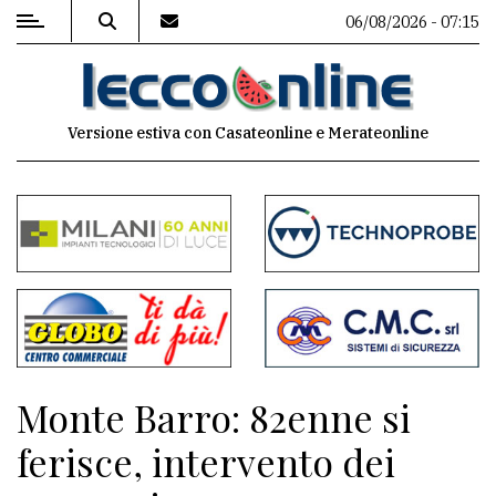
06/08/2026 - 07:15
MENU
Versione estiva con Casateonline e Merateonline
Editoriale
e
commenti
Contenuti
del
sito
Appuntamenti
Monte Barro: 82enne si
Meteo
ferisce, intervento dei