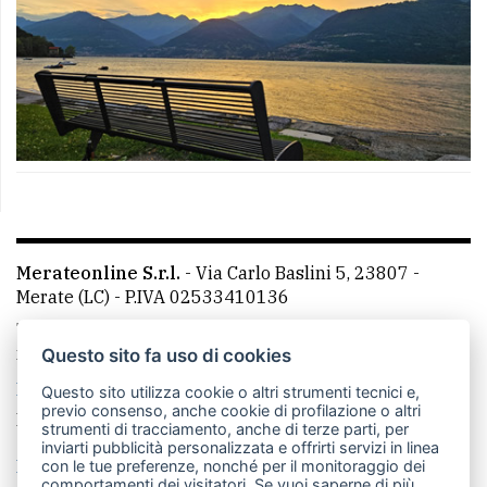
Merateonline S.r.l.
-
Via Carlo Baslini 5, 23807 -
Merate (LC)
- P.IVA 02533410136
Telefono:
039 9902881
- Whatsapp: 351 3481257 - E-
mail: redazione@leccoonline.com
Questo sito fa uso di cookies
La redazione
MerateOnline
CasateOnline
RSS
Questo sito utilizza cookie o altri strumenti tecnici e,
previo consenso, anche cookie di profilazione o altri
Made by
VIP
strumenti di tracciamento, anche di terze parti, per
inviarti pubblicità personalizzata e offrirti servizi in linea
Privacy policy
Cookie policy
con le tue preferenze, nonché per il monitoraggio dei
comportamenti dei visitatori. Se vuoi saperne di più