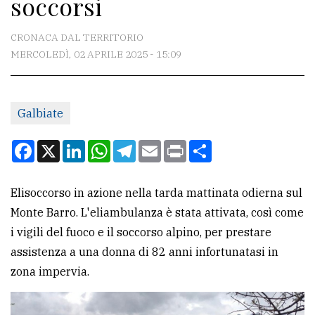
soccorsi
CONTATTI
La
CRONACA DAL TERRITORIO
redazione
MERCOLEDÌ, 02 APRILE 2025 - 15:09
Scrivici
Per
Galbiate
la
Facebook
X
LinkedIn
WhatsApp
Telegram
Email
Print
Condividi
tua
pubblicità
Elisoccorso in azione nella tarda mattinata odierna sul
Monte Barro. L'eliambulanza è stata attivata, così come
CERCA
i vigili del fuoco e il soccorso alpino, per prestare
Cerca
assistenza a una donna di 82 anni infortunatasi in
per
zona impervia.
comune
Ricerca