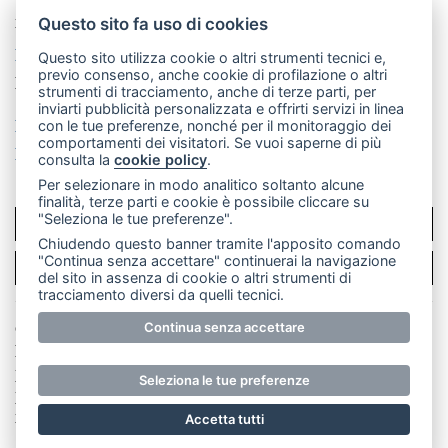
Telefono:
039 9902881
- Whatsapp: 351 3481257 - E-
mail: redazione@leccoonline.com
Questo sito fa uso di cookies
La redazione
MerateOnline
CasateOnline
RSS
Questo sito utilizza cookie o altri strumenti tecnici e,
previo consenso, anche cookie di profilazione o altri
Made by
VIP
strumenti di tracciamento, anche di terze parti, per
inviarti pubblicità personalizzata e offrirti servizi in linea
Privacy policy
Cookie policy
con le tue preferenze, nonché per il monitoraggio dei
comportamenti dei visitatori. Se vuoi saperne di più
Rivedi le tue scelte sui cookie
consulta la
cookie policy
.
Per selezionare in modo analitico soltanto alcune
finalità, terze parti e cookie è possibile cliccare su
"Seleziona le tue preferenze".
SCRIVICI
Chiudendo questo banner tramite l'apposito comando
"Continua senza accettare" continuerai la navigazione
PER LA TUA PUBBLICITÀ
del sito in assenza di cookie o altri strumenti di
tracciamento diversi da quelli tecnici.
Continua senza accettare
© Copyright Merateonline S.r.l. - Tutti i diritti riservati.
E' proibita la riproduzione e pubblicazione anche
parziale di testi, articoli e immagini senza la
Seleziona le tue preferenze
preventiva autorizzazione scritta dell'editore. RI Lecco
numero Rea LC 291.277 - Capitale sociale 10.329,14 €
Accetta tutti