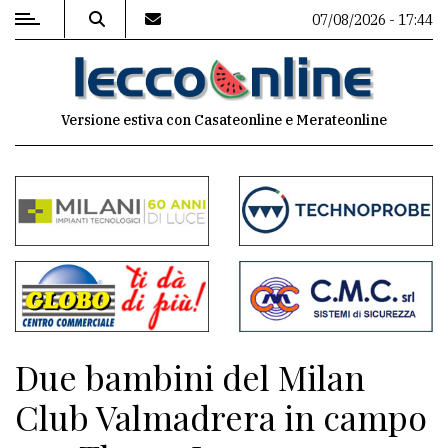
07/08/2026 - 17:44
MENU
Versione estiva con Casateonline e Merateonline
Editoriale
e
commenti
Contenuti
del
sito
Appuntamenti
Due bambini del Milan
Meteo
Club Valmadrera in campo