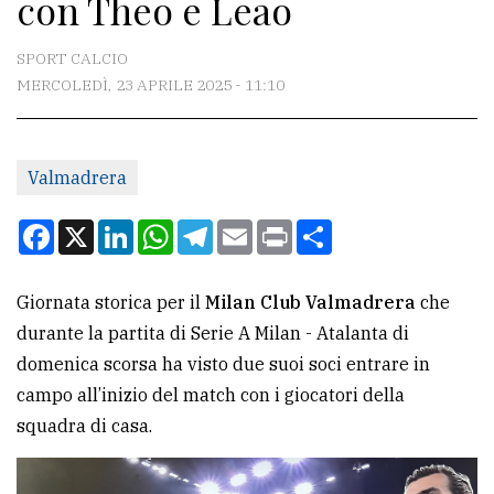
con Theo e Leao
CONTATTI
La
SPORT CALCIO
redazione
MERCOLEDÌ, 23 APRILE 2025 - 11:10
Scrivici
Per
Valmadrera
la
Facebook
X
LinkedIn
WhatsApp
Telegram
Email
Print
Condividi
tua
pubblicità
Giornata storica per il
Milan Club Valmadrera
che
durante la partita di Serie A Milan - Atalanta di
CERCA
domenica scorsa ha visto due suoi soci entrare in
Cerca
campo all’inizio del match con i giocatori della
per
squadra di casa.
comune
Ricerca