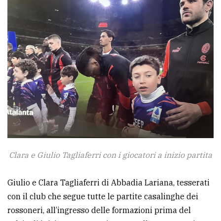
avanzata
LE
ALTRE
TESTATE
PRIVACY
Clara e Giulio Tagliaferri con i giocatori a inizio partita
Privacy
policy
Giulio e Clara Tagliaferri di Abbadia Lariana, tesserati
con il club che segue tutte le partite casalinghe dei
Cookie
rossoneri, all’ingresso delle formazioni prima del
policy