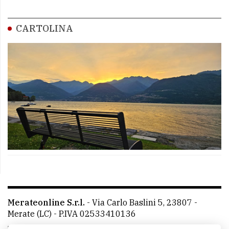
CARTOLINA
Merateonline S.r.l.
-
Via Carlo Baslini 5, 23807 -
Merate (LC)
- P.IVA 02533410136