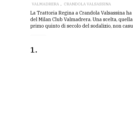
VALMADRERA
,
CRANDOLA VALSASSINA
La Trattoria Regina a Crandola Valsassina ha o
LE
ALTRE
del Milan Club Valmadrera. Una scelta, quella
TESTATE
primo quinto di secolo del sodalizio, non casua
1
PRIVACY
Privacy
policy
Cookie
policy