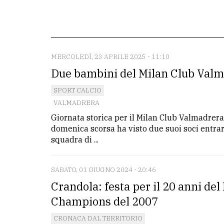
redazione
Scrivici
Per
MERCOLEDÌ, 23 APRILE 2025 - 11:10
la
Due bambini del Milan Club Valm
tua
SPORT CALCIO
pubblicità
VALMADRERA
Giornata storica per il Milan Club Valmadrera 
CERCA
domenica scorsa ha visto due suoi soci entrare
squadra di ...
Cerca
per
SABATO, 01 GIUGNO 2024 - 20:46
comune
Crandola: festa per il 20 anni de
Ricerca
Champions del 2007
avanzata
CRONACA DAL TERRITORIO