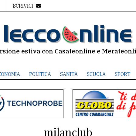
SCRIVICI
rsione estiva con Casateonline e Merateonl
CONOMIA
POLITICA
SANITÀ
SCUOLA
SPORT
milanclub