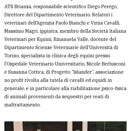
ATS Brianza, responsabile scientifico Diego Perego,
avanzata
Direttore del Dipartimento Veterinario. Relatori i
veterinari dell’Agenzia Paolo Bianchi e Virna Cavalli,
LE
Massimo Magri, ippiatra, membro della Società Italiana
ALTRE
TESTATE
Veterinari per Equini, Emanuela Valle, docente del
Dipartimento Scienze Veterinarie dell’Università di
Torino, specialista in clinica degli equini presso
l’Ospedale Veterinario Universitario, Nicole Berlusconi
e Susanna Cottica, di Progetto “Islander”, associazione
no profit rivolta alla tutela di cavalli ed equidi in
PRIVACY
generale, e in particolare alla riabilitazione psico-fisica
di animali provenienti da sequestri per reati di
Privacy
maltrattamento.
policy
Cookie
policy