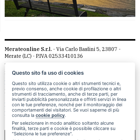
Merateonline S.r.l.
-
Via Carlo Baslini 5, 23807 -
Merate (LC)
- P.IVA 02533410136
Telefono:
039 9902881
- Whatsapp: 351 3481257 - E-
mail: redazione@leccoonline.com
Questo sito fa uso di cookies
La redazione
MerateOnline
CasateOnline
RSS
Questo sito utilizza cookie o altri strumenti tecnici e,
previo consenso, anche cookie di profilazione o altri
Made by
VIP
strumenti di tracciamento, anche di terze parti, per
inviarti pubblicità personalizzata e offrirti servizi in linea
Privacy policy
Cookie policy
con le tue preferenze, nonché per il monitoraggio dei
comportamenti dei visitatori. Se vuoi saperne di più
Rivedi le tue scelte sui cookie
consulta la
cookie policy
.
Per selezionare in modo analitico soltanto alcune
finalità, terze parti e cookie è possibile cliccare su
"Seleziona le tue preferenze".
SCRIVICI