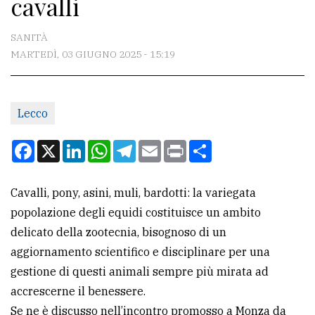
cavalli
CONTATTI
La
SANITÀ
redazione
MARTEDÌ, 03 GIUGNO 2025 - 15:19
Scrivici
Per
Lecco
la
Facebook
X
LinkedIn
WhatsApp
Telegram
Email
Print
Condividi
tua
pubblicità
Cavalli, pony, asini, muli, bardotti: la variegata
popolazione degli equidi costituisce un ambito
CERCA
delicato della zootecnia, bisognoso di un
Cerca
aggiornamento scientifico e disciplinare per una
per
gestione di questi animali sempre più mirata ad
comune
accrescerne il benessere.
Se ne è discusso nell’incontro promosso a Monza da
Ricerca