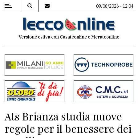
09/08/2026 - 12:04
MENU
Versione estiva con Casateonline e Merateonline
Editoriale
e
commenti
Contenuti
del
sito
Appuntamenti
Ats Brianza studia nuove
Meteo
regole per il benessere dei