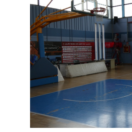
LE
ALTRE
TESTATE
PRIVACY
Privacy
policy
Cookie
policy