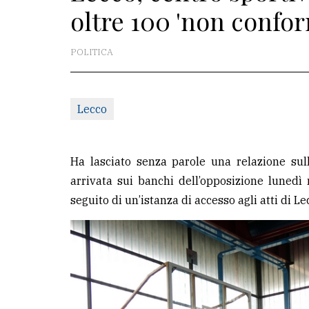
oltre 100 'non confor
redazione
Scrivici
POLITICA
Per
la
Lecco
tua
pubblicità
Ha lasciato senza parole una relazione sul
CERCA
arrivata sui banchi dell’opposizione lunedì
seguito di un’istanza di accesso agli atti di Le
Cerca
per
comune
Ricerca
avanzata