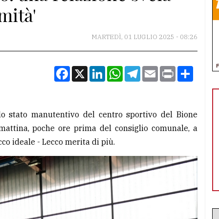
mità'
MARTEDÌ, 01 LUGLIO 2025 - 08:26
Facebook
X
LinkedIn
WhatsApp
Telegram
Email
Print
Condiv
lo stato manutentivo del centro sportivo del Bione
 mattina, poche ore prima del consiglio comunale, a
cco ideale - Lecco merita di più.