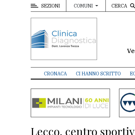
SEZIONI
CERCA
COMUNI
MENU
Editoriale
e
commenti
Ve
Contenuti
del
CRONACA
CI HANNO SCRITTO
E
sito
Appuntamenti
Meteo
CONTATTI
Lecco, centro sportiv
La