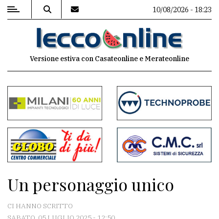
10/08/2026 - 18:23
MENU
Versione estiva con Casateonline e Merateonline
Editoriale
e
commenti
Contenuti
del
sito
Appuntamenti
Un personaggio unico
Meteo
CI HANNO SCRITTO
SABATO, 05 LUGLIO 2025 - 12:50