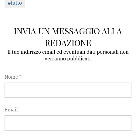
#lutto
avanzata
INVIA UN MESSAGGIO ALLA
LE
ALTRE
REDAZIONE
TESTATE
Il tuo indirizzo email ed eventuali dati personali non
verranno pubblicati.
Nome *
PRIVACY
Privacy
Email
policy
Cookie
policy