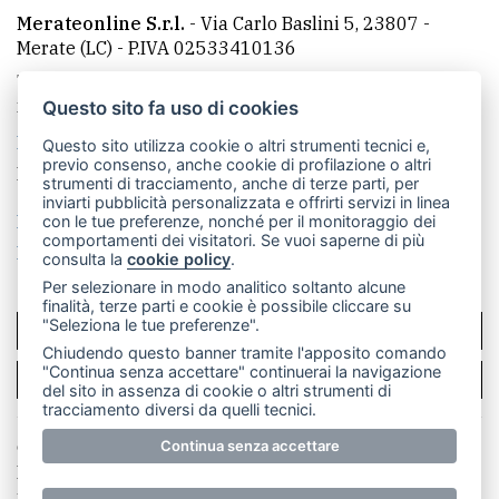
Merateonline S.r.l.
-
Via Carlo Baslini 5, 23807 -
Merate (LC)
- P.IVA 02533410136
Telefono:
039 9902881
- Whatsapp: 351 3481257 - E-
mail: redazione@leccoonline.com
Questo sito fa uso di cookies
La redazione
MerateOnline
CasateOnline
RSS
Questo sito utilizza cookie o altri strumenti tecnici e,
previo consenso, anche cookie di profilazione o altri
Made by
VIP
strumenti di tracciamento, anche di terze parti, per
inviarti pubblicità personalizzata e offrirti servizi in linea
Privacy policy
Cookie policy
con le tue preferenze, nonché per il monitoraggio dei
comportamenti dei visitatori. Se vuoi saperne di più
Rivedi le tue scelte sui cookie
consulta la
cookie policy
.
Per selezionare in modo analitico soltanto alcune
finalità, terze parti e cookie è possibile cliccare su
"Seleziona le tue preferenze".
SCRIVICI
Chiudendo questo banner tramite l'apposito comando
"Continua senza accettare" continuerai la navigazione
PER LA TUA PUBBLICITÀ
del sito in assenza di cookie o altri strumenti di
tracciamento diversi da quelli tecnici.
© Copyright Merateonline S.r.l. - Tutti i diritti riservati.
Continua senza accettare
E' proibita la riproduzione e pubblicazione anche
parziale di testi, articoli e immagini senza la