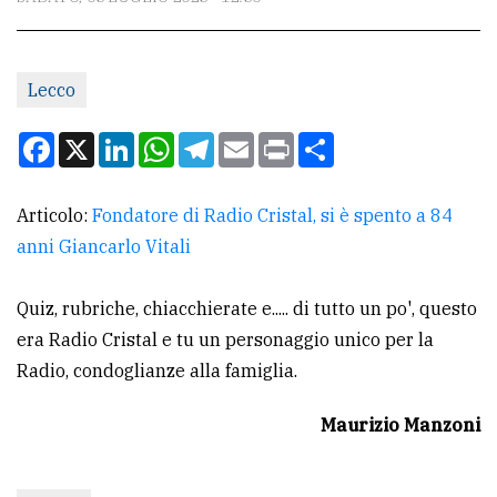
CONTATTI
La
redazione
Lecco
Scrivici
Facebook
X
LinkedIn
WhatsApp
Telegram
Email
Print
Condividi
Per
la
Articolo:
Fondatore di Radio Cristal, si è spento a 84
tua
anni Giancarlo Vitali
pubblicità
Quiz, rubriche, chiacchierate e..... di tutto un po', questo
era Radio Cristal e tu un personaggio unico per la
CERCA
Radio, condoglianze alla famiglia.
Cerca
per
Maurizio Manzoni
comune
Ricerca