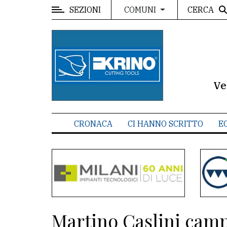
SEZIONI
CERCA
COMUNI
MENU
Editoriale
e
commenti
Ve
Contenuti
del
CRONACA
CI HANNO SCRITTO
E
sito
Appuntamenti
Meteo
CONTATTI
Martino Caslini campi
La