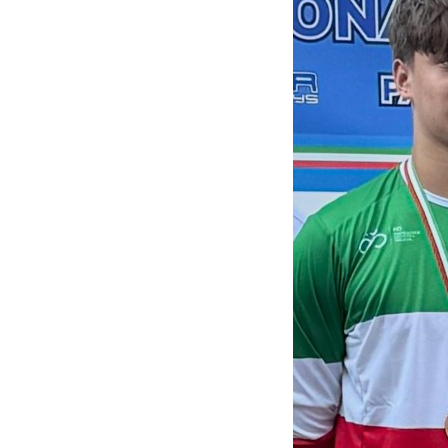
LE
ALTRE
TESTATE
PRIVACY
Privacy
policy
Cookie
policy