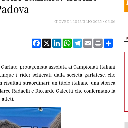
Padova
GIOVEDÌ, 10 LUGLIO 2025 - 08:06
Facebook
X
LinkedIn
WhatsApp
Telegram
Email
Print
Condiv
Garlate, protagonista assoluta ai Campionati Italiani
inque i rider schierati dalla società garlatese, che
risultati straordinari: un titolo italiano, una storica
i Marco Radaelli e Riccardo Galeotti che confermano la
 atleti.