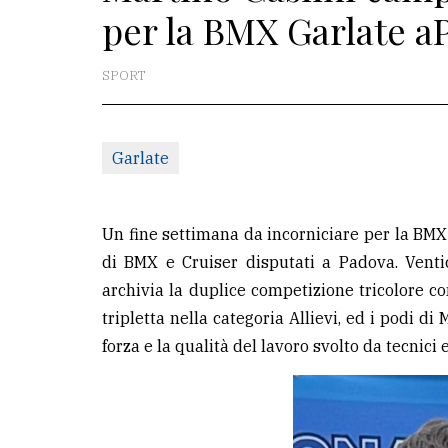
per la BMX Garlate a
redazione
Scrivici
SPORT
Per
la
Garlate
tua
pubblicità
Un fine settimana da incorniciare per la BMX 
CERCA
di BMX e Cruiser disputati a Padova. Ventic
archivia la duplice competizione tricolore con 
Cerca
tripletta nella categoria Allievi, ed i podi d
per
forza e la qualità del lavoro svolto da tecnici e
comune
Ricerca
avanzata