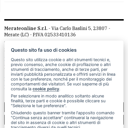
Merateonline S.r.l.
-
Via Carlo Baslini 5, 23807 -
Merate (LC)
- P.IVA 02533410136
Telefono:
039 9902881
- Whatsapp: 351 3481257 - E-
mail: redazione@leccoonline.com
Questo sito fa uso di cookies
La redazione
MerateOnline
CasateOnline
RSS
Questo sito utilizza cookie o altri strumenti tecnici e,
previo consenso, anche cookie di profilazione o altri
Made by
VIP
strumenti di tracciamento, anche di terze parti, per
inviarti pubblicità personalizzata e offrirti servizi in linea
Privacy policy
Cookie policy
con le tue preferenze, nonché per il monitoraggio dei
comportamenti dei visitatori. Se vuoi saperne di più
Rivedi le tue scelte sui cookie
consulta la
cookie policy
.
Per selezionare in modo analitico soltanto alcune
finalità, terze parti e cookie è possibile cliccare su
"Seleziona le tue preferenze".
SCRIVICI
Chiudendo questo banner tramite l'apposito comando
"Continua senza accettare" continuerai la navigazione
PER LA TUA PUBBLICITÀ
del sito in assenza di cookie o altri strumenti di
tracciamento diversi da quelli tecnici.