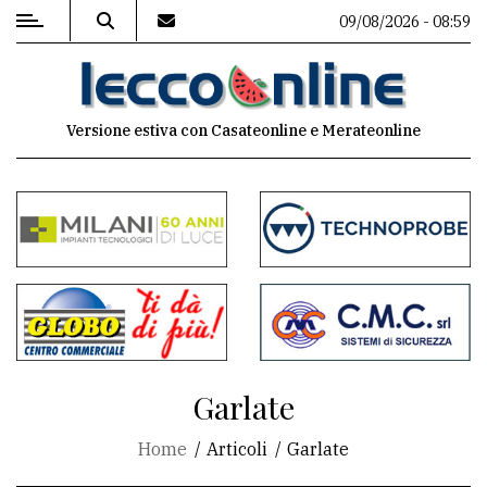
09/08/2026 - 08:59
MENU
Versione estiva con Casateonline e Merateonline
Editoriale
e
commenti
Contenuti
del
sito
Appuntamenti
Garlate
Meteo
Home
Articoli
Garlate