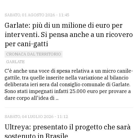
CONTATTI
La
SABATO, 01 AGOSTO 2026 - 11:45
Garlate: più di un milione di euro per
redazione
interventi. Si pensa anche a un ricovero
Scrivici
per cani-gatti
Per
CRONACA DAL TERRITORIO
la
GARLATE
tua
C'è anche una voce di spesa relativa a un micro canile-
pubblicità
gattile, tra quelle inserite nella variazione al bilancio
deliberata ieri sera dal consiglio comunale di Garlate.
Sono stati impegnati infatti 25.000 euro per provare a
CERCA
dare corpo all'idea di ...
Cerca
per
SABATO, 04 LUGLIO 2026 - 11:12
comune
Ultreya: presentato il progetto che sarà
sostenuto in Brasile
Ricerca