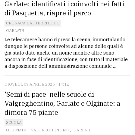
Garlate: identificati i coinvolti nei fatti
di Pasquetta, riapre il parco
CRONACA DAL TERRITORIO
GARLATE
Le telecamere hanno ripreso la scena, immortalando
dunque le persone coinvolte ad alcune delle quali è
già stato dato anche un nome mentre altre sono
ancora in fase di identificazione, con tutto il materiale
a disposizione dell'amministrazione comunale ...
GIOVEDÌ, 09 APRILE 2026 - 14:12
'Semi di pace' nelle scuole di
Valgreghentino, Garlate e Olginate: a
dimora 75 piante
SCUOLA
OLGINATE
,
VALGREGHENTINO
,
GARLATE