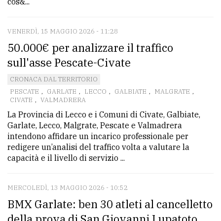
cos&...
VENERDÌ, 15 MAGGIO 2026 - 11:28
50.000€ per analizzare il traffico
sull'asse Pescate-Civate
CRONACA DAL TERRITORIO
PESCATE
,
GARLATE
,
LECCO
,
GALBIATE
,
MALGRATE
,
CIVATE
,
VALMADRERA
La Provincia di Lecco e i Comuni di Civate, Galbiate,
Garlate, Lecco, Malgrate, Pescate e Valmadrera
intendono affidare un incarico professionale per
redigere un’analisi del traffico volta a valutare la
capacità e il livello di servizio ...
MERCOLEDÌ, 13 MAGGIO 2026 - 10:52
BMX Garlate: ben 30 atleti al cancelletto
della prova di San Giovanni Lupatoto