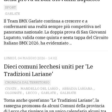
SPORT
GARLATE
Il Team BMX Garlate continua a crescere e a
confermarsi una realtà sempre più competitiva nel
panorama nazionale. La doppia prova di San Giovanni
Lupatoto, valida come quinta e sesta tappa del Circuito
Italiano BMX 2026, ha evidenziato ...
LUNEDÌ, 04 MAGGIO 2026 - 14:02
Dieci comuni lecchesi uniti per 'Le
Tradizioni Lariane'
CRONACA DAL TERRITORIO
CIVATE
,
MANDELLO DEL LARIO
,
ABBADIA LARIANA
,
OLGINATE
,
LECCO
,
GARLATE
,
GALBIATE
Torna anche quest’anno “Le Tradizioni Lariane”, la
rassegna promossa da alcuni Comuni della provincia
di Lecco che riunisce in un unico calendario alcuni tra