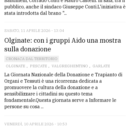
Bandinelli, Corrado Conti e Mauro Castelli. In sala, tra il
pubblico, anche il sindaco Giuseppe Conti.L'iniziativa è
stata introdotta dal brano "...
SABATO, 11 APRILE 2026 - 13:04
Olginate: con i gruppi Aido una mostra
sulla donazione
CRONACA DAL TERRITORIO
OLGINATE
,
PESCATE
,
VALGREGHENTINO
,
GARLATE
La Giornata Nazionale della Donazione e Trapianto di
Organi e Tessuti è una ricorrenza dedicata a
promuovere la cultura della donazione e a
sensibilizzare i cittadini su questo tema
fondamentale.Questa giornata serve a Informare le
persone su cosa ...
VENERDÌ, 10 APRILE 2026 - 10:53