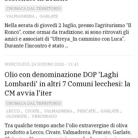
avanzata
CRONACA DAL TERRITORIO
VALMADRERA
,
GARLATE
Nella serata di giovedì 2 luglio, presso l’agriturismo “Il
LE
Ronco”, come ormai da tradizione, si sono ritrovati gli
ALTRE
amici e associati di “Ultreya_In cammino con Luca”.
TESTATE
Durante l’incontro è stato ...
MERCOLEDÌ, 24 GIUGNO 2026 - 11:41
Olio con denominazione DOP 'Laghi
Lombardi' in altri 7 Comuni lecchesi: la
PRIVACY
CM avvia l'iter
CRONACA DAL TERRITORIO
Privacy
LECCO
,
CIVATE
,
VALMADRERA
,
PESCATE
,
GARLATE
,
policy
OLGINATE
,
VERCURAGO
Cookie
Tra qualche tempo anche l'olio extravergine di oliva
prodotto a Lecco, Civate, Valmadrera, Pescate, Garlate,
policy