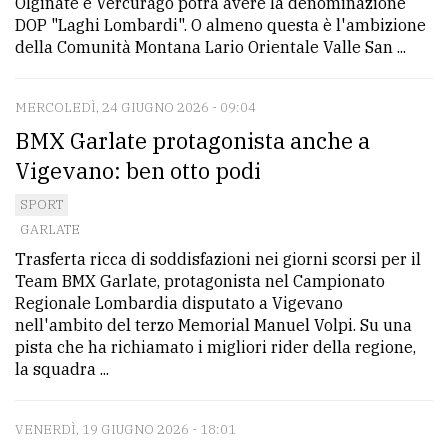
Olginate e Vercurago potrà avere la denominazione
DOP "Laghi Lombardi". O almeno questa è l'ambizione
della Comunità Montana Lario Orientale Valle San ...
MERCOLEDÌ, 24 GIUGNO 2026 - 09:04
BMX Garlate protagonista anche a
Vigevano: ben otto podi
SPORT
GARLATE
Trasferta ricca di soddisfazioni nei giorni scorsi per il
Team BMX Garlate, protagonista nel Campionato
Regionale Lombardia disputato a Vigevano
nell'ambito del terzo Memorial Manuel Volpi. Su una
pista che ha richiamato i migliori rider della regione,
la squadra ...
VENERDÌ, 19 GIUGNO 2026 - 18:01