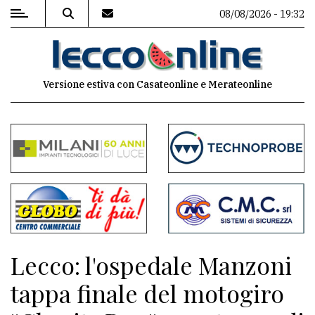
08/08/2026 - 19:32
MENU
Versione estiva con Casateonline e Merateonline
Editoriale
e
commenti
Contenuti
del
sito
Appuntamenti
Lecco: l'ospedale Manzoni
Meteo
tappa finale del motogiro