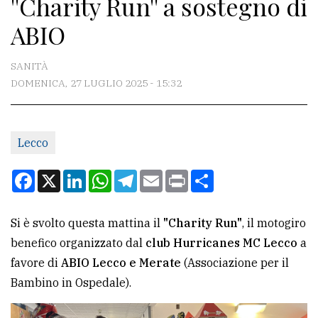
''Charity Run'' a sostegno di
CONTATTI
ABIO
La
redazione
SANITÀ
Scrivici
DOMENICA, 27 LUGLIO 2025 - 15:32
Per
la
Lecco
tua
pubblicità
Facebook
X
LinkedIn
WhatsApp
Telegram
Email
Print
Condividi
CERCA
Si è svolto questa mattina il
"Charity Run"
, il motogiro
benefico organizzato dal
club Hurricanes MC Lecco
a
Cerca
favore di
ABIO Lecco e Merate
(Associazione per il
per
Bambino in Ospedale).
comune
Ricerca