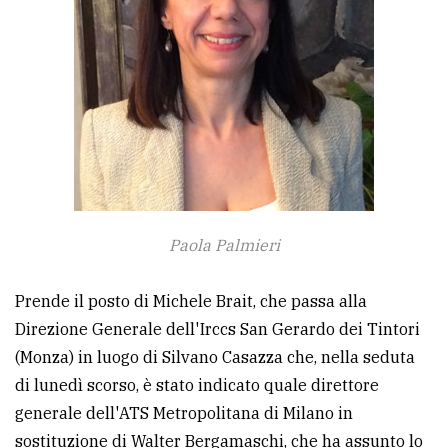
avanzata
LE
ALTRE
TESTATE
Paola Palmieri
PRIVACY
Prende il posto di Michele Brait, che passa alla
Direzione Generale dell'Irccs San Gerardo dei Tintori
Privacy
(Monza) in luogo di Silvano Casazza che, nella seduta
policy
di lunedì scorso, è stato indicato quale direttore
Cookie
generale dell'ATS Metropolitana di Milano in
policy
sostituzione di Walter Bergamaschi, che ha assunto lo