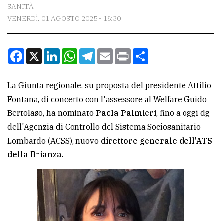
CONTATTI
SANITÀ
VENERDÌ, 01 AGOSTO 2025 - 18:30
La
redazione
Facebook
X
LinkedIn
WhatsApp
Telegram
Email
Print
Condividi
Scrivici
Per
La Giunta regionale, su proposta del presidente Attilio
la
Fontana, di concerto con l'assessore al Welfare Guido
tua
Bertolaso, ha nominato
Paola Palmieri
, fino a oggi dg
pubblicità
dell'Agenzia di Controllo del Sistema Sociosanitario
Lombardo (ACSS), nuovo
direttore generale dell'ATS
CERCA
della Brianza
.
Cerca
per
comune
Ricerca