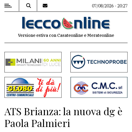
07/08/2026 - 20:27
MENU
Versione estiva con Casateonline e Merateonline
Editoriale
e
commenti
Contenuti
del
sito
Appuntamenti
ATS Brianza: la nuova dg è
Meteo
Paola Palmieri