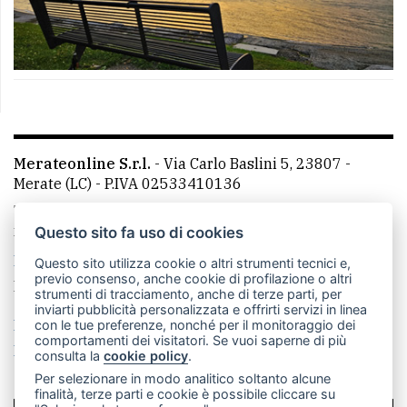
Merateonline S.r.l.
-
Via Carlo Baslini 5, 23807 -
Merate (LC)
- P.IVA 02533410136
Telefono:
039 9902881
- Whatsapp: 351 3481257 - E-
mail: redazione@leccoonline.com
Questo sito fa uso di cookies
La redazione
MerateOnline
CasateOnline
RSS
Questo sito utilizza cookie o altri strumenti tecnici e,
previo consenso, anche cookie di profilazione o altri
Made by
VIP
strumenti di tracciamento, anche di terze parti, per
inviarti pubblicità personalizzata e offrirti servizi in linea
Privacy policy
Cookie policy
con le tue preferenze, nonché per il monitoraggio dei
comportamenti dei visitatori. Se vuoi saperne di più
Rivedi le tue scelte sui cookie
consulta la
cookie policy
.
Per selezionare in modo analitico soltanto alcune
finalità, terze parti e cookie è possibile cliccare su