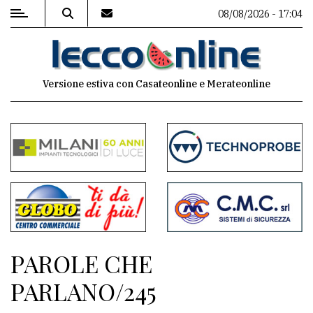
08/08/2026 - 17:04
MENU
Versione estiva con Casateonline e Merateonline
Editoriale
e
commenti
Contenuti
del
sito
Appuntamenti
PAROLE CHE
Meteo
PARLANO/245