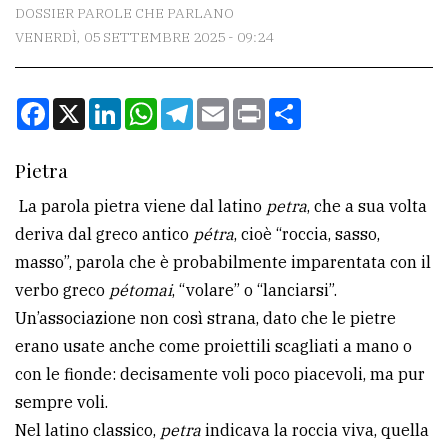
CONTATTI
DOSSIER PAROLE CHE PARLANO
VENERDÌ, 05 SETTEMBRE 2025 - 09:24
La
redazione
Facebook
X
LinkedIn
WhatsApp
Telegram
Email
Print
Condividi
Scrivici
Per
Pietra
la
La parola pietra viene dal latino
petra
, che a sua volta
tua
deriva dal greco antico
pétra
, cioè “roccia, sasso,
pubblicità
masso”, parola che è probabilmente imparentata con il
verbo greco
pétomai
, “volare” o “lanciarsi”.
CERCA
Un’associazione non così strana, dato che le pietre
erano usate anche come proiettili scagliati a mano o
Cerca
con le fionde: decisamente voli poco piacevoli, ma pur
per
sempre voli.
comune
Nel latino classico,
petra
indicava la roccia viva, quella
Ricerca