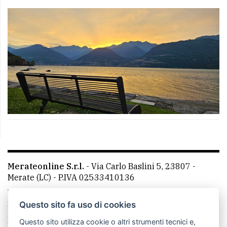
Merateonline S.r.l.
-
Via Carlo Baslini 5, 23807 -
Merate (LC)
- P.IVA 02533410136
Telefono:
039 9902881
- Whatsapp: 351 3481257 - E-
mail: redazione@leccoonline.com
Questo sito fa uso di cookies
La redazione
MerateOnline
CasateOnline
RSS
Questo sito utilizza cookie o altri strumenti tecnici e,