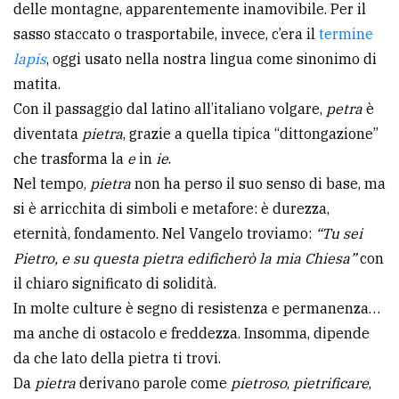
delle montagne, apparentemente inamovibile. Per il
avanzata
sasso staccato o trasportabile, invece, c’era il
termine
lapis
, oggi usato nella nostra lingua come sinonimo di
matita.
LE
ALTRE
Con il passaggio dal latino all’italiano volgare,
petra
è
TESTATE
diventata
pietra
, grazie a quella tipica “dittongazione”
che trasforma la
e
in
ie
.
Nel tempo,
pietra
non ha perso il suo senso di base, ma
si è arricchita di simboli e metafore: è durezza,
eternità, fondamento. Nel Vangelo troviamo:
“Tu sei
Pietro, e su questa pietra edificherò la mia Chiesa”
con
PRIVACY
il chiaro significato di solidità.
Privacy
In molte culture è segno di resistenza e permanenza…
policy
ma anche di ostacolo e freddezza. Insomma, dipende
da che lato della pietra ti trovi.
Cookie
Da
pietra
derivano parole come
pietroso
,
pietrificare
,
policy