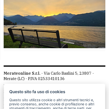
Merateonline S.r.l.
-
Via Carlo Baslini 5, 23807 -
Merate (LC)
- P.IVA 02533410136
Telefono:
039 9902881
- Whatsapp: 351 3481257 - E-
mail: redazione@leccoonline.com
Questo sito fa uso di cookies
La redazione
MerateOnline
CasateOnline
RSS
Questo sito utilizza cookie o altri strumenti tecnici e,
previo consenso, anche cookie di profilazione o altri
Made by
VIP
strumenti di tracciamento, anche di terze parti, per