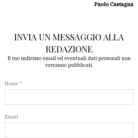
Paolo Castagna
avanzata
LE
INVIA UN MESSAGGIO ALLA
ALTRE
TESTATE
REDAZIONE
Il tuo indirizzo email ed eventuali dati personali non
verranno pubblicati.
Nome *
PRIVACY
Privacy
policy
Email
Cookie
policy