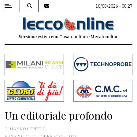
10/08/2026 - 08:27
MENU
Versione estiva con Casateonline e Merateonline
Editoriale
e
commenti
Contenuti
del
sito
Appuntamenti
Un editoriale profondo
Meteo
CI HANNO SCRITTO
VENERDÌ, 03 OTTOBRE 2025 - 10:06