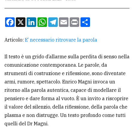
CONTATTI
La
Facebook
X
LinkedIn
WhatsApp
Telegram
Email
Print
Condividi
redazione
Scrivici
Articolo:
E’ necessario ritrovare la parola
Per
la
Il testo è un grido d’allarme sulla perdita di senso nella
tua
comunicazione contemporanea. Le parole, da
pubblicità
strumenti di costruzione e riflessione, sono diventate
armi, rumore, spettacolo. Enrico Magni invoca un
ritorno alla parola autentica, capace di modellare il
CERCA
pensiero e dare forma al vuoto. È un invito a riscoprire
Cerca
il valore del silenzio, della riflessione, della parola che
per
plasma e non distrugge. Un testo profondo come tutti
comune
quelli del Dr Magni.
Ricerca