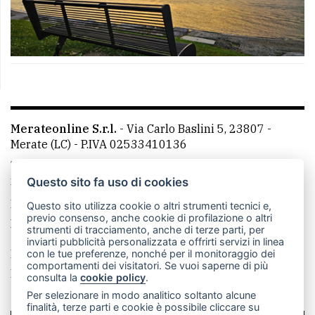
Merateonline S.r.l.
-
Via Carlo Baslini 5, 23807 -
Merate (LC)
- P.IVA 02533410136
Telefono:
039 9902881
- Whatsapp: 351 3481257 - E-
mail: redazione@leccoonline.com
Questo sito fa uso di cookies
La redazione
MerateOnline
CasateOnline
RSS
Questo sito utilizza cookie o altri strumenti tecnici e,
previo consenso, anche cookie di profilazione o altri
Made by
VIP
strumenti di tracciamento, anche di terze parti, per
inviarti pubblicità personalizzata e offrirti servizi in linea
Privacy policy
Cookie policy
con le tue preferenze, nonché per il monitoraggio dei
comportamenti dei visitatori. Se vuoi saperne di più
Rivedi le tue scelte sui cookie
consulta la
cookie policy
.
Per selezionare in modo analitico soltanto alcune
finalità, terze parti e cookie è possibile cliccare su