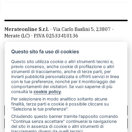
Merateonline S.r.l.
-
Via Carlo Baslini 5, 23807 -
Merate (LC)
- P.IVA 02533410136
Telefono:
039 9902881
- Whatsapp: 351 3481257 - E-
mail: redazione@leccoonline.com
Questo sito fa uso di cookies
La redazione
MerateOnline
CasateOnline
RSS
Questo sito utilizza cookie o altri strumenti tecnici e,
previo consenso, anche cookie di profilazione o altri
Made by
VIP
strumenti di tracciamento, anche di terze parti, per
inviarti pubblicità personalizzata e offrirti servizi in linea
Privacy policy
Cookie policy
con le tue preferenze, nonché per il monitoraggio dei
comportamenti dei visitatori. Se vuoi saperne di più
Rivedi le tue scelte sui cookie
consulta la
cookie policy
.
Per selezionare in modo analitico soltanto alcune
finalità, terze parti e cookie è possibile cliccare su
"Seleziona le tue preferenze".
SCRIVICI
Chiudendo questo banner tramite l'apposito comando
"Continua senza accettare" continuerai la navigazione
PER LA TUA PUBBLICITÀ
del sito in assenza di cookie o altri strumenti di
tracciamento diversi da quelli tecnici.