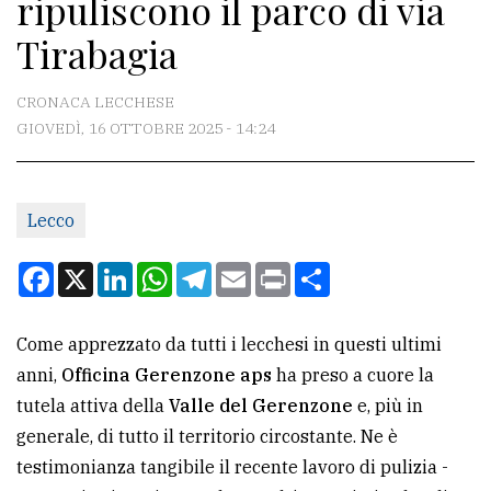
ripuliscono il parco di via
CONTATTI
Tirabagia
La
redazione
CRONACA LECCHESE
Scrivici
GIOVEDÌ, 16 OTTOBRE 2025 - 14:24
Per
la
Lecco
tua
pubblicità
Facebook
X
LinkedIn
WhatsApp
Telegram
Email
Print
Condividi
CERCA
Come apprezzato da tutti i lecchesi in questi ultimi
anni,
Officina Gerenzone aps
ha preso a cuore la
Cerca
tutela attiva della
Valle del Gerenzone
e, più in
per
generale, di tutto il territorio circostante. Ne è
comune
testimonianza tangibile il recente lavoro di pulizia -
Ricerca