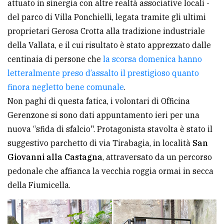
attuato in sinergia con altre realtà associative locali -
avanzata
del parco di Villa Ponchielli, legata tramite gli ultimi
proprietari Gerosa Crotta alla tradizione industriale
della Vallata, e il cui risultato è stato apprezzato dalle
LE
ALTRE
centinaia di persone che
la scorsa domenica hanno
TESTATE
letteralmente preso d’assalto il prestigioso quanto
finora negletto bene comunale
.
Non paghi di questa fatica, i volontari di Officina
Gerenzone si sono dati appuntamento ieri per una
nuova “sfida di sfalcio". Protagonista stavolta è stato il
suggestivo parchetto di via Tirabagia, in località
San
PRIVACY
Giovanni alla Castagna
, attraversato da un percorso
Privacy
pedonale che affianca la vecchia roggia ormai in secca
policy
della Fiumicella.
Cookie
policy