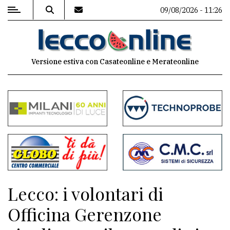
09/08/2026 - 11:26
MENU
Versione estiva con Casateonline e Merateonline
Editoriale
e
commenti
Contenuti
del
sito
Appuntamenti
Lecco: i volontari di
Meteo
Officina Gerenzone