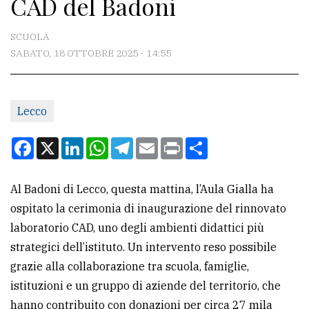
CAD del Badoni
CONTATTI
La
SCUOLA
redazione
SABATO, 18 OTTOBRE 2025 - 14:55
Scrivici
Per
Lecco
la
Facebook
X
LinkedIn
WhatsApp
Telegram
Email
Print
Condividi
tua
pubblicità
Al Badoni di Lecco, questa mattina, l’Aula Gialla ha
ospitato la cerimonia di inaugurazione del rinnovato
CERCA
laboratorio CAD, uno degli ambienti didattici più
Cerca
strategici dell’istituto. Un intervento reso possibile
per
grazie alla collaborazione tra scuola, famiglie,
comune
istituzioni e un gruppo di aziende del territorio, che
hanno contribuito con donazioni per circa 27 mila
Ricerca