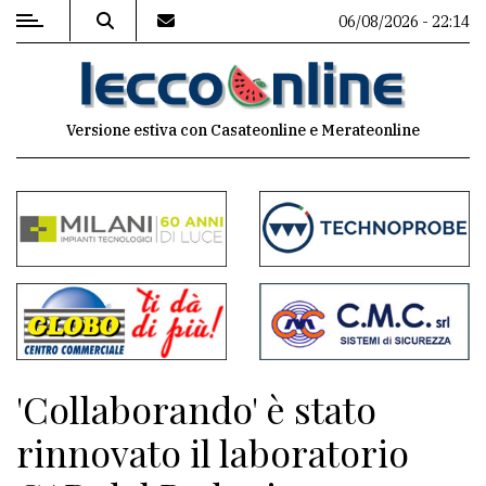
06/08/2026 - 22:14
MENU
Versione estiva con Casateonline e Merateonline
Editoriale
e
commenti
Contenuti
del
sito
Appuntamenti
'Collaborando' è stato
Meteo
rinnovato il laboratorio