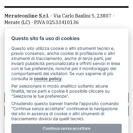
Merateonline S.r.l.
-
Via Carlo Baslini 5, 23807 -
Merate (LC)
- P.IVA 02533410136
Telefono:
039 9902881
- Whatsapp: 351 3481257 - E-
mail: redazione@leccoonline.com
Questo sito fa uso di cookies
La redazione
MerateOnline
CasateOnline
RSS
Questo sito utilizza cookie o altri strumenti tecnici e,
previo consenso, anche cookie di profilazione o altri
Made by
VIP
strumenti di tracciamento, anche di terze parti, per
inviarti pubblicità personalizzata e offrirti servizi in linea
Privacy policy
Cookie policy
con le tue preferenze, nonché per il monitoraggio dei
comportamenti dei visitatori. Se vuoi saperne di più
Rivedi le tue scelte sui cookie
consulta la
cookie policy
.
Per selezionare in modo analitico soltanto alcune
finalità, terze parti e cookie è possibile cliccare su
"Seleziona le tue preferenze".
SCRIVICI
Chiudendo questo banner tramite l'apposito comando
"Continua senza accettare" continuerai la navigazione
PER LA TUA PUBBLICITÀ
del sito in assenza di cookie o altri strumenti di
tracciamento diversi da quelli tecnici.
© Copyright Merateonline S.r.l. - Tutti i diritti riservati.
Continua senza accettare