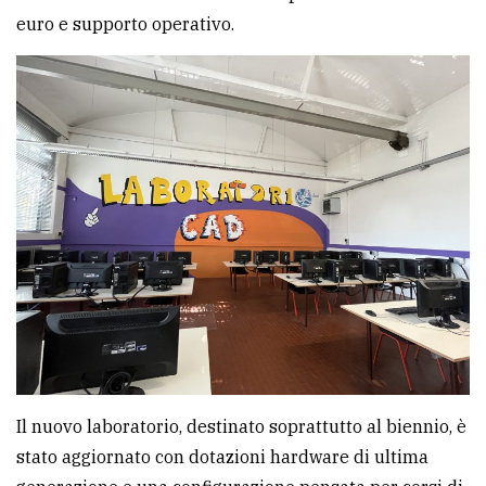
euro e supporto operativo.
avanzata
LE
ALTRE
TESTATE
PRIVACY
Privacy
policy
Il nuovo laboratorio, destinato soprattutto al biennio, è
Cookie
stato aggiornato con dotazioni hardware di ultima
policy