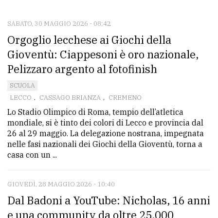
CONTATTI
La
SABATO, 30 MAGGIO 2026 - 08:42
Orgoglio lecchese ai Giochi della
redazione
Gioventù: Ciappesoni è oro nazionale,
Scrivici
Pelizzaro argento al fotofinish
Per
SCUOLA
la
LECCO
,
CASSAGO BRIANZA
,
CREMENO
tua
Lo Stadio Olimpico di Roma, tempio dell’atletica
pubblicità
mondiale, si è tinto dei colori di Lecco e provincia dal
26 al 29 maggio. La delegazione nostrana, impegnata
nelle fasi nazionali dei Giochi della Gioventù, torna a
CERCA
casa con un ...
Cerca
per
GIOVEDÌ, 28 MAGGIO 2026 - 10:40
comune
Dal Badoni a YouTube: Nicholas, 16 anni
e una community da oltre 25.000
Ricerca