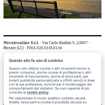
Merateonline S.r.l.
-
Via Carlo Baslini 5, 23807 -
Merate (LC)
- P.IVA 02533410136
Telefono:
039 9902881
- Whatsapp: 351 3481257 - E-
mail: redazione@leccoonline.com
Questo sito fa uso di cookies
La redazione
MerateOnline
CasateOnline
RSS
Questo sito utilizza cookie o altri strumenti tecnici e,
previo consenso, anche cookie di profilazione o altri
Made by
VIP
strumenti di tracciamento, anche di terze parti, per
inviarti pubblicità personalizzata e offrirti servizi in linea
Privacy policy
Cookie policy
con le tue preferenze, nonché per il monitoraggio dei
comportamenti dei visitatori. Se vuoi saperne di più
Rivedi le tue scelte sui cookie
consulta la
cookie policy
.
Per selezionare in modo analitico soltanto alcune
finalità, terze parti e cookie è possibile cliccare su