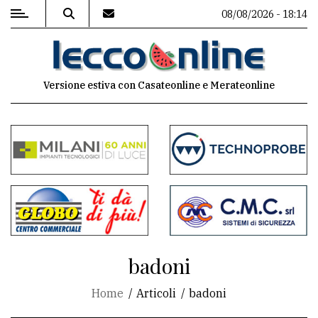
08/08/2026 - 18:14
MENU
Versione estiva con Casateonline e Merateonline
Editoriale
e
commenti
Contenuti
del
sito
Appuntamenti
badoni
Meteo
Home
Articoli
badoni