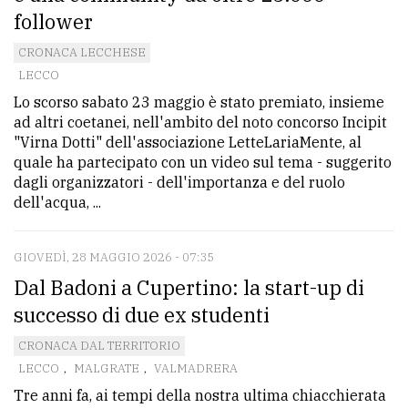
follower
avanzata
CRONACA LECCHESE
LECCO
LE
Lo scorso sabato 23 maggio è stato premiato, insieme
ALTRE
TESTATE
ad altri coetanei, nell'ambito del noto concorso Incipit
"Virna Dotti" dell'associazione LetteLariaMente, al
quale ha partecipato con un video sul tema - suggerito
dagli organizzatori - dell'importanza e del ruolo
dell'acqua, ...
GIOVEDÌ, 28 MAGGIO 2026 - 07:35
PRIVACY
Dal Badoni a Cupertino: la start-up di
Privacy
successo di due ex studenti
policy
CRONACA DAL TERRITORIO
Cookie
LECCO
,
MALGRATE
,
VALMADRERA
policy
Tre anni fa, ai tempi della nostra ultima chiacchierata