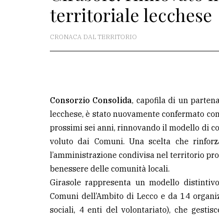
territoriale lecchese
redazione
Scrivici
CRONACA DAL TERRITORIO
Per
la
tua
pubblicità
Consorzio Consolida
, capofila di un parten
lecchese, è stato nuovamente confermato come
CERCA
prossimi sei anni, rinnovando il modello di co
voluto dai Comuni. Una scelta che rinforz
Cerca
l’amministrazione condivisa nel territorio p
per
benessere delle comunità locali.
comune
Girasole rappresenta un modello distintiv
Ricerca
Comuni dell’Ambito di Lecco e da 14 organiz
avanzata
sociali, 4 enti del volontariato), che gestisc