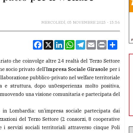
MERCOLEDÌ, 05 NOVEMBRE 2025 - 15:56
Facebook
X
LinkedIn
WhatsApp
Telegram
Email
Print
Condiv
ariato che coinvolge altre 24 realtà del Terzo Settore
 socio privato dell’
Impresa Sociale Girasole
per i
llaborazione pubblico-privato nel welfare territoriale
a e struttura, dopo un0esperienza molto positiva,
romuovendo una visione comunitaria e partecipata del
o in Lombardia: un’impresa sociale partecipata dai
zazioni del Terzo Settore (2 consorzi, 8 cooperative
e i servizi sociali territoriali attraverso cinque Poli