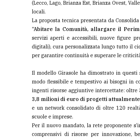
(Lecco, Lago, Brianza Est, Brianza Ovest, Val
locali.
LE
ALTRE
La proposta tecnica presentata da Consolid
TESTATE
“Abitare la Comunità, allargare il Peri
servizi aperti e accessibili, nuove figure pr
digitali), cura personalizzata lungo tutto il c
per garantire continuità e superare le criticità
Il modello Girasole ha dimostrato in questi 
PRIVACY
modo flessibile e tempestivo ai bisogni in c
Privacy
ingenti risorse aggiuntive intercettate: oltre
policy
3,8 milioni di euro di progetti attualmente
e un network consolidato di oltre 120 realtà 
Cookie
scuole e imprese.
policy
Per il nuovo mandato, la rete proponente s’i
comprensivi di risorse per innovazione, ben