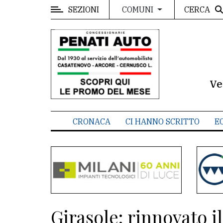
SEZIONI
CERCA
COMUNI
MENU
Editoriale
e
commenti
Ve
Contenuti
del
CRONACA
CI HANNO SCRITTO
E
sito
Appuntamenti
Meteo
CONTATTI
Girasole: rinnovato il
La