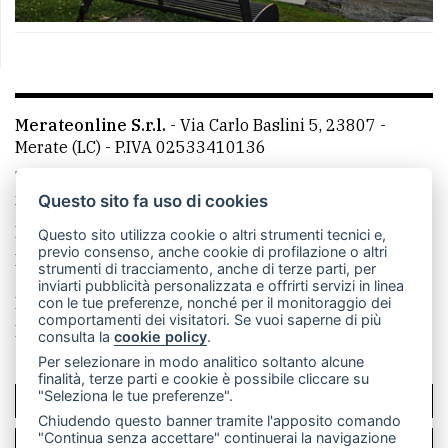
Merateonline S.r.l.
-
Via Carlo Baslini 5, 23807 -
Merate (LC)
- P.IVA 02533410136
Telefono:
039 9902881
- Whatsapp: 351 3481257 - E-
mail: redazione@leccoonline.com
Questo sito fa uso di cookies
La redazione
MerateOnline
CasateOnline
RSS
Questo sito utilizza cookie o altri strumenti tecnici e,
previo consenso, anche cookie di profilazione o altri
Made by
VIP
strumenti di tracciamento, anche di terze parti, per
inviarti pubblicità personalizzata e offrirti servizi in linea
Privacy policy
Cookie policy
con le tue preferenze, nonché per il monitoraggio dei
comportamenti dei visitatori. Se vuoi saperne di più
Rivedi le tue scelte sui cookie
consulta la
cookie policy
.
Per selezionare in modo analitico soltanto alcune
finalità, terze parti e cookie è possibile cliccare su
"Seleziona le tue preferenze".
SCRIVICI
Chiudendo questo banner tramite l'apposito comando
"Continua senza accettare" continuerai la navigazione
PER LA TUA PUBBLICITÀ