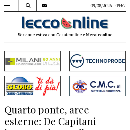
09/08/2026 - 09:57
MENU
Versione estiva con Casateonline e Merateonline
Editoriale
e
commenti
Contenuti
del
sito
Appuntamenti
Quarto ponte, aree
Meteo
esterne: De Capitani