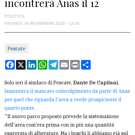
incontrerà Anas il 12
CONTATTI
La
POLITICA
redazione
GIOVEDÌ, 06 NOVEMBRE 2025 - 12:18
Scrivici
Per
Pescate
la
Facebook
X
LinkedIn
WhatsApp
Telegram
Email
Print
Condividi
tua
pubblicità
Solo ieri il sindaco di Pescate,
Dante De Capitani
,
lamentava il mancato coinvolgimento da parte di Anas
CERCA
per quel che riguarda l'area a verde prospiciente il
Cerca
quarto ponte
.
per
''Il nuovo parco proposto prevede la sistemazione
comune
dell'area com'era prima con in più una quantità
esagerata di alberature. Ma i boschi li abbiamo già sul
Ricerca