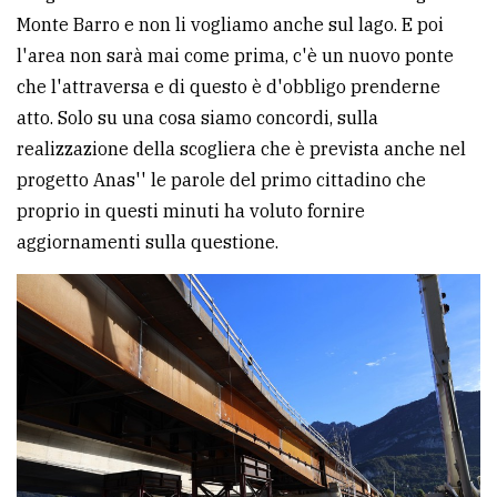
Monte Barro e non li vogliamo anche sul lago. E poi
avanzata
l'area non sarà mai come prima, c'è un nuovo ponte
che l'attraversa e di questo è d'obbligo prenderne
LE
atto. Solo su una cosa siamo concordi, sulla
ALTRE
TESTATE
realizzazione della scogliera che è prevista anche nel
progetto Anas'' le parole del primo cittadino che
proprio in questi minuti ha voluto fornire
aggiornamenti sulla questione.
PRIVACY
Privacy
policy
Cookie
policy