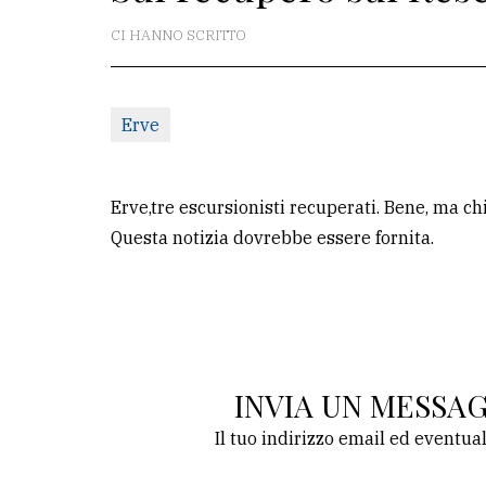
redazione
CI HANNO SCRITTO
Scrivici
Per
Erve
la
tua
pubblicità
Erve,tre escursionisti recuperati. Bene, ma ch
Questa notizia dovrebbe essere fornita.
CERCA
Cerca
per
comune
INVIA UN MESSA
Ricerca
Il tuo indirizzo email ed eventua
avanzata