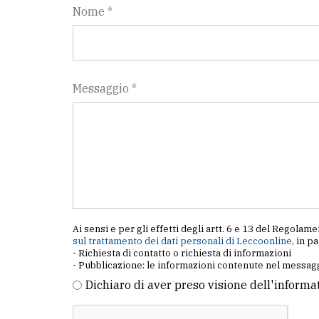
Nome *
LE
ALTRE
TESTATE
Messaggio *
PRIVACY
Privacy
policy
Ai sensi e per gli effetti degli artt. 6 e 13 del Regol
sul trattamento dei dati personali di Leccoonline
, in p
Cookie
- Richiesta di contatto o richiesta di informazioni
- Pubblicazione: le informazioni contenute nel messagg
policy
Dichiaro di aver preso visione dell'informa