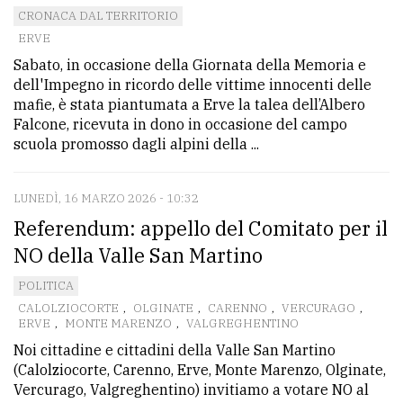
CRONACA DAL TERRITORIO
ERVE
Sabato, in occasione della Giornata della Memoria e
dell'Impegno in ricordo delle vittime innocenti delle
mafie, è stata piantumata a Erve la talea dell’Albero
Falcone, ricevuta in dono in occasione del campo
scuola promosso dagli alpini della ...
LUNEDÌ, 16 MARZO 2026 - 10:32
Referendum: appello del Comitato per il
NO della Valle San Martino
POLITICA
CALOLZIOCORTE
,
OLGINATE
,
CARENNO
,
VERCURAGO
,
ERVE
,
MONTE MARENZO
,
VALGREGHENTINO
Noi cittadine e cittadini della Valle San Martino
(Calolziocorte, Carenno, Erve, Monte Marenzo, Olginate,
Vercurago, Valgreghentino) invitiamo a votare NO al