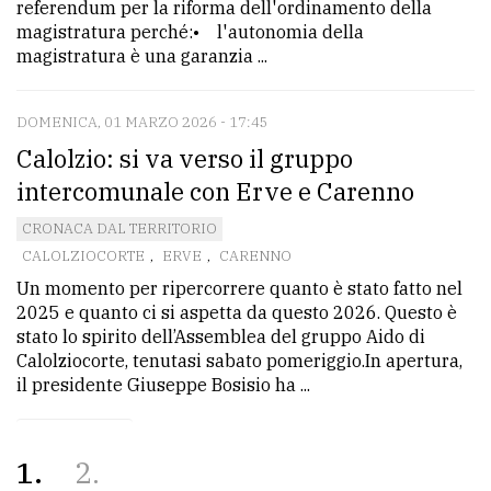
referendum per la riforma dell'ordinamento della
magistratura perché:• l'autonomia della
magistratura è una garanzia ...
DOMENICA, 01 MARZO 2026 - 17:45
Calolzio: si va verso il gruppo
intercomunale con Erve e Carenno
CRONACA DAL TERRITORIO
CALOLZIOCORTE
,
ERVE
,
CARENNO
Un momento per ripercorrere quanto è stato fatto nel
2025 e quanto ci si aspetta da questo 2026. Questo è
stato lo spirito dell’Assemblea del gruppo Aido di
Calolziocorte, tenutasi sabato pomeriggio.In apertura,
il presidente Giuseppe Bosisio ha ...
1
2