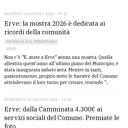
CONTATTI
La
MARTEDÌ, 04 AGOSTO 2026 - 09:15
Erve: la mostra 2026 è dedicata ai
redazione
ricordi della comunità
Scrivici
CRONACA DAL TERRITORIO
Per
ERVE
la
Non c'è "E...state a Erve" senza una mostra. Quella
tua
allestita quest'anno all'ultimo piano del Municipio, è
pubblicità
stata inaugurata sabato sera. Mentre in tanti,
pazientemente, proprio sotto le finestre del Comune
attendevano il loro turno per cenare, tenendo "...
CERCA
DOMENICA, 02 AGOSTO 2026 - 11:22
Cerca
Erve: dalla Camminata 4.300€ ai
per
comune
servizi sociali del Comune. Premiate le
foto
Ricerca