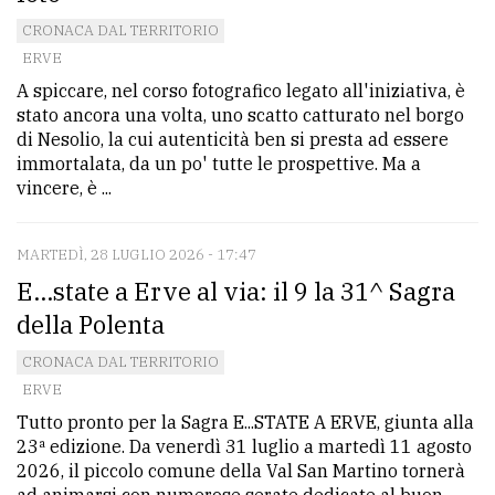
avanzata
CRONACA DAL TERRITORIO
ERVE
A spiccare, nel corso fotografico legato all'iniziativa, è
LE
stato ancora una volta, uno scatto catturato nel borgo
ALTRE
di Nesolio, la cui autenticità ben si presta ad essere
TESTATE
immortalata, da un po' tutte le prospettive. Ma a
vincere, è ...
MARTEDÌ, 28 LUGLIO 2026 - 17:47
E...state a Erve al via: il 9 la 31^ Sagra
della Polenta
PRIVACY
CRONACA DAL TERRITORIO
Privacy
ERVE
policy
Tutto pronto per la Sagra E...STATE A ERVE, giunta alla
23ª edizione. Da venerdì 31 luglio a martedì 11 agosto
Cookie
2026, il piccolo comune della Val San Martino tornerà
policy
ad animarsi con numerose serate dedicate al buon