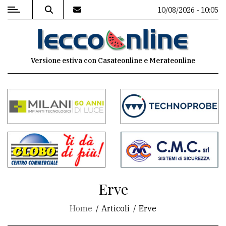
10/08/2026 - 10:05
MENU
Versione estiva con Casateonline e Merateonline
Editoriale
e
commenti
Contenuti
del
sito
Appuntamenti
Erve
Meteo
Home
Articoli
Erve