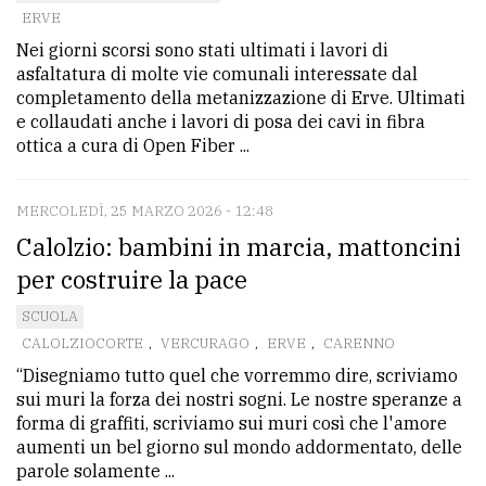
ERVE
Nei giorni scorsi sono stati ultimati i lavori di
asfaltatura di molte vie comunali interessate dal
completamento della metanizzazione di Erve. Ultimati
e collaudati anche i lavori di posa dei cavi in fibra
ottica a cura di Open Fiber ...
MERCOLEDÌ, 25 MARZO 2026 - 12:48
Calolzio: bambini in marcia, mattoncini
per costruire la pace
SCUOLA
CALOLZIOCORTE
,
VERCURAGO
,
ERVE
,
CARENNO
“Disegniamo tutto quel che vorremmo dire, scriviamo
sui muri la forza dei nostri sogni. Le nostre speranze a
forma di graffiti, scriviamo sui muri così che l'amore
aumenti un bel giorno sul mondo addormentato, delle
parole solamente ...