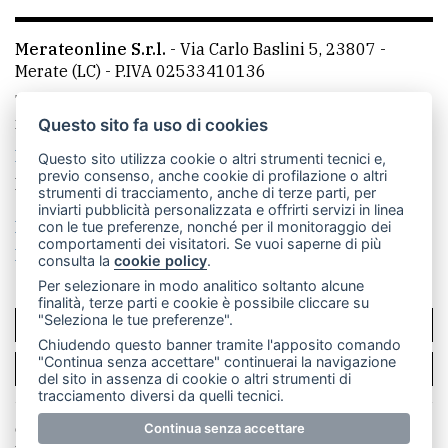
Merateonline S.r.l.
-
Via Carlo Baslini 5, 23807 -
Merate (LC)
- P.IVA 02533410136
Telefono:
039 9902881
- Whatsapp: 351 3481257 - E-
mail: redazione@leccoonline.com
Questo sito fa uso di cookies
La redazione
MerateOnline
CasateOnline
RSS
Questo sito utilizza cookie o altri strumenti tecnici e,
previo consenso, anche cookie di profilazione o altri
Made by
VIP
strumenti di tracciamento, anche di terze parti, per
inviarti pubblicità personalizzata e offrirti servizi in linea
Privacy policy
Cookie policy
con le tue preferenze, nonché per il monitoraggio dei
comportamenti dei visitatori. Se vuoi saperne di più
Rivedi le tue scelte sui cookie
consulta la
cookie policy
.
Per selezionare in modo analitico soltanto alcune
finalità, terze parti e cookie è possibile cliccare su
"Seleziona le tue preferenze".
SCRIVICI
Chiudendo questo banner tramite l'apposito comando
"Continua senza accettare" continuerai la navigazione
PER LA TUA PUBBLICITÀ
del sito in assenza di cookie o altri strumenti di
tracciamento diversi da quelli tecnici.
© Copyright Merateonline S.r.l. - Tutti i diritti riservati.
Continua senza accettare