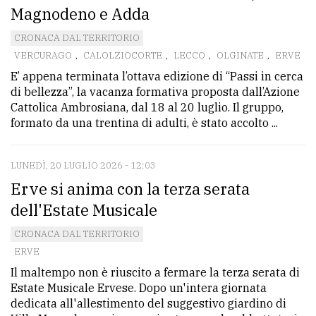
Magnodeno e Adda
CRONACA DAL TERRITORIO
VERCURAGO
,
CALOLZIOCORTE
,
LECCO
,
OLGINATE
,
ERVE
E’ appena terminata l’ottava edizione di “Passi in cerca
di bellezza”, la vacanza formativa proposta dall’Azione
Cattolica Ambrosiana, dal 18 al 20 luglio. Il gruppo,
formato da una trentina di adulti, è stato accolto ...
LUNEDÌ, 20 LUGLIO 2026 - 12:03
Erve si anima con la terza serata
dell'Estate Musicale
CRONACA DAL TERRITORIO
ERVE
Il maltempo non è riuscito a fermare la terza serata di
Estate Musicale Ervese. Dopo un'intera giornata
dedicata all'allestimento del suggestivo giardino di