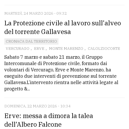
MARTEDÌ, 24 MARZO 2026 - 09:32
La Protezione civile al lavoro sull'alveo
del torrente Gallavesa
CRONACA DAL TERRITORIO
VERCURAGO
,
ERVE
,
MONTE MARENZO
,
CALOLZIOCORTE
Sabato 7 marzo e sabato 21 marzo, il Gruppo
Intercomunale di Protezione civile, formato dai
volontari di Vercurago, Erve e Monte Marenzo, ha
eseguito due interventi di prevenzione sul torrente
Gallavesa.L’intervento rientra nelle attività legate al
progetto &...
DOMENICA, 22 MARZO 2026 - 10:34
Erve: messa a dimora la talea
dell'Albero Falcone