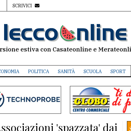
SCRIVICI
rsione estiva con Casateonline e Merateonl
CONOMIA
POLITICA
SANITÀ
SCUOLA
SPORT
ssociazioni 'spazzata' dai