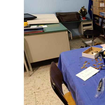
LE
ALTRE
TESTATE
PRIVACY
Privacy
policy
Cookie
policy