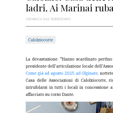
ladri. Ai Marinai ruba
redazione
Scrivici
CRONACA DAL TERRITORIO
Per
la
Calolziocorte
tua
pubblicità
La devastazione. "Hanno scardinato perfino 
CERCA
presidente dell'articolazione locale dell'Asso
Come già ad agosto 2025 ad Olginate,
nottete
Cerca
Casa delle Associazioni di Calolziocorte, ri
per
intrufolarsi in tutti i locali in concession
comune
affacciato su corso Dante.
Ricerca
avanzata