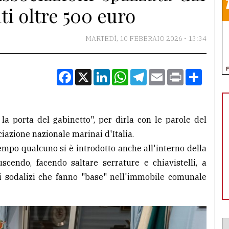
ti oltre 500 euro
MARTEDÌ, 10 FEBBRAIO 2026 - 13:34
Facebook
X
LinkedIn
WhatsApp
Telegram
Email
Print
Condiv
la porta del gabinetto", per dirla con le parole del
ciazione nazionale marinai d'Italia.
mpo qualcuno si è introdotto anche all'interno della
uscendo, facendo saltare serrature e chiavistelli, a
e ai sodalizi che fanno "base" nell'immobile comunale