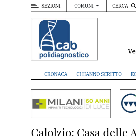
SEZIONI
CERCA
COMUNI
MENU
Editoriale
e
commenti
Ve
Contenuti
del
CRONACA
CI HANNO SCRITTO
E
sito
Appuntamenti
Meteo
CONTATTI
Calolzio: Casa delle A
La