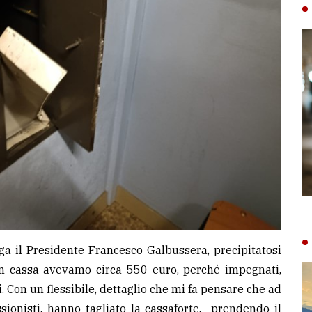
a il Presidente Francesco Galbussera, precipitatosi
In cassa avevamo circa 550 euro, perché impegnati,
 Con un flessibile, dettaglio che mi fa pensare che ad
sionisti, hanno tagliato la cassaforte, prendendo il