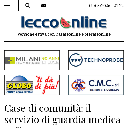
05/08/2026 - 21:22
MENU
Versione estiva con Casateonline e Merateonline
Editoriale
e
commenti
Contenuti
del
sito
Appuntamenti
Case di comunità: il
Meteo
servizio di guardia medica