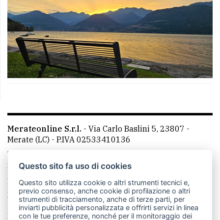
Merateonline S.r.l.
-
Via Carlo Baslini 5, 23807 -
Merate (LC)
- P.IVA 02533410136
Telefono:
039 9902881
- Whatsapp: 351 3481257 - E-
mail: redazione@leccoonline.com
Questo sito fa uso di cookies
La redazione
MerateOnline
CasateOnline
RSS
Questo sito utilizza cookie o altri strumenti tecnici e,
previo consenso, anche cookie di profilazione o altri
Made by
VIP
strumenti di tracciamento, anche di terze parti, per
inviarti pubblicità personalizzata e offrirti servizi in linea
Privacy policy
Cookie policy
con le tue preferenze, nonché per il monitoraggio dei