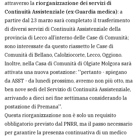
attraverso la
riorganizzazione dei servizi di
avanzata
Continuità Assistenziale (ex-Guardia medica)
: a
partire dal 23 marzo sarà completato il trasferimento
di diversi servizi di Continuità Assistenziale della
LE
ALTRE
provincia di Lecco all’interno delle Case di Comunità;
TESTATE
sono interessate da questo riassetto le Case di
Comunità di Bellano, Calolziocorte, Lecco, Oggiono.
Inoltre, nella Casa di Comunità di Olgiate Molgora sarà
attivata una nuova postazione: ''pertanto - spiegano
da ASST - da lunedì prossimo, avremo non più otto, ma
ben nove sedi del Servizio di Continuità Assistenziale,
PRIVACY
arrivando a dieci nei fine settimana considerando la
Privacy
postazione di Premana''.
policy
Questa riorganizzazione non è solo un requisito
obbligatorio previsto dal PNRR, ma il passo necessario
Cookie
per garantire la presenza continuativa di un medico
policy