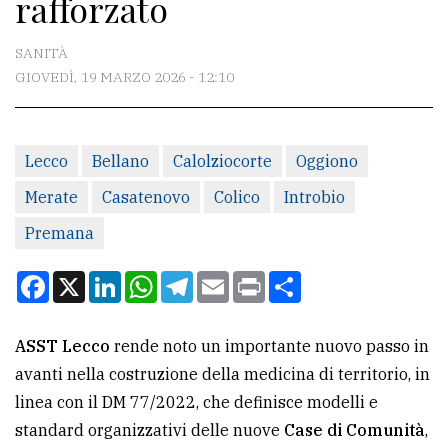
rafforzato
CONTATTI
La
SANITÀ
redazione
GIOVEDÌ, 19 MARZO 2026 - 12:10
Scrivici
Per
Lecco
Bellano
Calolziocorte
Oggiono
la
Merate
Casatenovo
Colico
Introbio
tua
Premana
pubblicità
Facebook
X
LinkedIn
WhatsApp
Telegram
Email
Print
Condividi
CERCA
ASST Lecco
rende noto un importante nuovo passo in
Cerca
avanti nella costruzione della medicina di territorio, in
per
linea con il DM 77/2022, che definisce modelli e
comune
standard organizzativi delle nuove
Case di Comunità
,
Ricerca